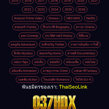
2015
2016
2017
2018
2019
2020
2021
2022
2023
2024
2025
2026
Amazon Prime Video
Disney+
HBO MAX
Netflix
ครอบครัว Family
ชีวประวัติ Biography
ดราม่า Drama
ตลก Comedy
ประวัติศาสตร์ History
ปีที่ฉาย
ผจญภัย Adventure
ระทึกขวัญ Thriller
รายการบันเทิง–วาไรตี้
ลึกลับ Mystery
สยองขวัญ Horror
สารคดี Documentary
หนังการ์ตูน
หนังจีน
หนังฝรั่ง
หนังเอเชีย
หนังไทย
อนิเมชั่น Animation
อาชญากรรม Crime
แฟนตาซี Fantasy
แอคชั่น Action
โรแมนติก Romance
ไซไฟ Sci-fi
พันธมิตรของเรา:
ThaiSeoLink