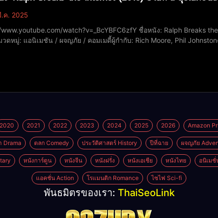
ี.ค. 2025
ube.com/watch?v=_BcYBFC6zfY ชื่อหนัง: Ralph Breaks the Internet (ราล์ฟตะลุยโลกอินเทอร์เน็ต)ปีที่ฉาย:
ดหมู่: แอนิเมชัน / ผจญภัย / คอมเมดี้ผู้กำกับ: Rich Moore, Phil Johns
อเมริกา), 29 พฤศจิกายน 2018 (ไทย)คะแนน IMDb: 7.0/10นักแสดง (ให้เสีย
2020
2021
2022
2023
2024
2025
2026
Amazon Pr
า Drama
ตลก Comedy
ประวัติศาสตร์ History
ปีที่ฉาย
ผจญภัย Adven
tary
หนังการ์ตูน
หนังจีน
หนังฝรั่ง
หนังเอเชีย
หนังไทย
อนิเมชั
แอคชั่น Action
โรแมนติก Romance
ไซไฟ Sci-fi
พันธมิตรของเรา:
ThaiSeoLink