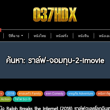
ปีที่ฉาย
หนังไทย
หนังฝรั่ง
หนังจีน
หนังเอเ
ค้นหา: ราล์ฟ-จอมทุบ-2-imovie
y+
2018
ครอบครัว Family
ตลก Comedy
ผจญภัย Adventure
หนังการ์ต
น Action
ไซไฟ Sci-fi
หนัง Ralph Breaks the Internet (2018) ราล์ฟตะลุยโลกอินเท