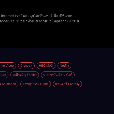
tonความยาว: 112 นาทีวันเข้าฉาย: 21 พฤศจิกายน 2018
งพากย์):John C. Reilly รับบท RalphSarah Silverman
ime Video
Disney+
HBO MAX
Netflix
ture
ระทึกขวัญ Thriller
รายการบันเทิง–วาไรตี้
่น Animation
อาชญากรรม Crime
แฟนตาซี Fantasy