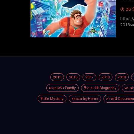
06 ม
https://www.yout
2018หมว
(สหรัฐ
2015
2016
2017
2018
2019
ครอบครัว Family
ชีวประวัติ Biography
ดราม่
ลึกลับ Mystery
สยองขวัญ Horror
สารคดี Documen