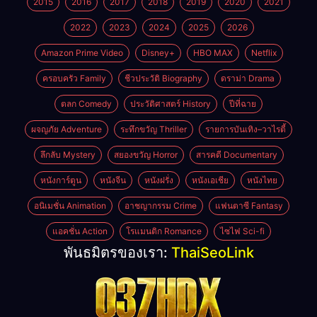
2015
2016
2017
2018
2019
2020
2021
2022
2023
2024
2025
2026
Amazon Prime Video
Disney+
HBO MAX
Netflix
ครอบครัว Family
ชีวประวัติ Biography
ดราม่า Drama
ตลก Comedy
ประวัติศาสตร์ History
ปีที่ฉาย
ผจญภัย Adventure
ระทึกขวัญ Thriller
รายการบันเทิง–วาไรตี้
ลึกลับ Mystery
สยองขวัญ Horror
สารคดี Documentary
หนังการ์ตูน
หนังจีน
หนังฝรั่ง
หนังเอเชีย
หนังไทย
อนิเมชั่น Animation
อาชญากรรม Crime
แฟนตาซี Fantasy
แอคชั่น Action
โรแมนติก Romance
ไซไฟ Sci-fi
พันธมิตรของเรา:
ThaiSeoLink