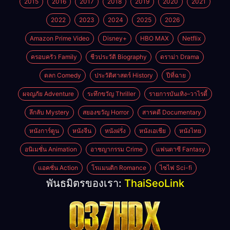
2015
2016
2017
2018
2019
2020
2021
2022
2023
2024
2025
2026
Amazon Prime Video
Disney+
HBO MAX
Netflix
ครอบครัว Family
ชีวประวัติ Biography
ดราม่า Drama
ตลก Comedy
ประวัติศาสตร์ History
ปีที่ฉาย
ผจญภัย Adventure
ระทึกขวัญ Thriller
รายการบันเทิง–วาไรตี้
ลึกลับ Mystery
สยองขวัญ Horror
สารคดี Documentary
หนังการ์ตูน
หนังจีน
หนังฝรั่ง
หนังเอเชีย
หนังไทย
อนิเมชั่น Animation
อาชญากรรม Crime
แฟนตาซี Fantasy
แอคชั่น Action
โรแมนติก Romance
ไซไฟ Sci-fi
พันธมิตรของเรา:
ThaiSeoLink