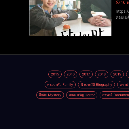
16 พ
https://www.yout
คอมเมด
IMDb: 6
2015
2016
2017
2018
2019
ครอบครัว Family
ชีวประวัติ Biography
ดราม่
ลึกลับ Mystery
สยองขวัญ Horror
สารคดี Documen