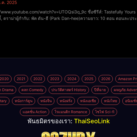
.ค. 2025
ube.com/watch?v=UTOQsi3q_9c ชื่อซีรีส์: Tastefully Yours (ปรุงรสให้เธอรัก)ปีที่ฉาย: 2025หมวดหมู่: โรแมนติก,
ี้, ดราม่าผู้กำกับ: พัค ดัน-ฮี (Park Dan-hee)ความยาว: 10 ตอน ตอนล
.8/10 นักแสดง:คัง ฮานึล (Kang Ha-neul) รับบท ฮัน บอมอูโก มินชี (Go Mi
2020
2021
2022
2023
2024
2025
2026
Amazon Pr
า Drama
ตลก Comedy
ประวัติศาสตร์ History
ปีที่ฉาย
ผจญภัย Adven
tary
หนังการ์ตูน
หนังจีน
หนังฝรั่ง
หนังเอเชีย
หนังไทย
อนิเมชั
แอคชั่น Action
โรแมนติก Romance
ไซไฟ Sci-fi
พันธมิตรของเรา:
ThaiSeoLink