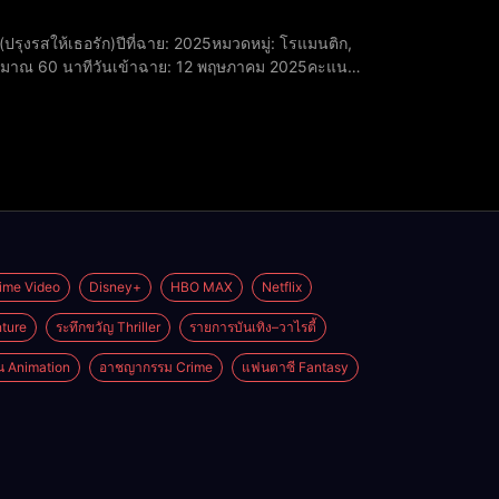
ะประมาณ 60 นาทีวันเข้าฉาย: 12 พฤษภาคม 2025คะแนน
n-si) รับบท โม ยอนจูคิม ชินร็อก (Kim Shin-rok)
ime Video
Disney+
HBO MAX
Netflix
ture
ระทึกขวัญ Thriller
รายการบันเทิง–วาไรตี้
่น Animation
อาชญากรรม Crime
แฟนตาซี Fantasy