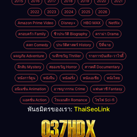
2015
2016
2017
2018
2019
2020
2021
2022
2023
2024
2025
2026
Amazon Prime Video
Disney+
HBO MAX
Netflix
ครอบครัว Family
ชีวประวัติ Biography
ดราม่า Drama
ตลก Comedy
ประวัติศาสตร์ History
ปีที่ฉาย
ผจญภัย Adventure
ระทึกขวัญ Thriller
รายการบันเทิง–วาไรตี้
ลึกลับ Mystery
สยองขวัญ Horror
สารคดี Documentary
หนังการ์ตูน
หนังจีน
หนังฝรั่ง
หนังเอเชีย
หนังไทย
อนิเมชั่น Animation
อาชญากรรม Crime
แฟนตาซี Fantasy
แอคชั่น Action
โรแมนติก Romance
ไซไฟ Sci-fi
พันธมิตรของเรา:
ThaiSeoLink