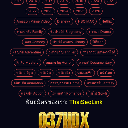
2015
2016
2017
2018
2019
2020
2021
2022
2023
2024
2025
2026
Amazon Prime Video
Disney+
HBO MAX
Netflix
ครอบครัว Family
ชีวประวัติ Biography
ดราม่า Drama
ตลก Comedy
ประวัติศาสตร์ History
ปีที่ฉาย
ผจญภัย Adventure
ระทึกขวัญ Thriller
รายการบันเทิง–วาไรตี้
ลึกลับ Mystery
สยองขวัญ Horror
สารคดี Documentary
หนังการ์ตูน
หนังจีน
หนังฝรั่ง
หนังเอเชีย
หนังไทย
อนิเมชั่น Animation
อาชญากรรม Crime
แฟนตาซี Fantasy
แอคชั่น Action
โรแมนติก Romance
ไซไฟ Sci-fi
พันธมิตรของเรา:
ThaiSeoLink