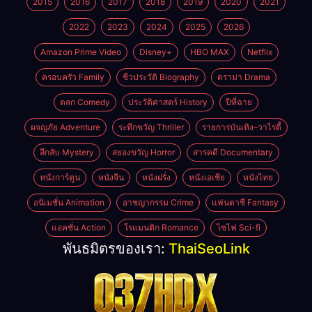
2015
2016
2017
2018
2019
2020
2021
2022
2023
2024
2025
2026
Amazon Prime Video
Disney+
HBO MAX
Netflix
ครอบครัว Family
ชีวประวัติ Biography
ดราม่า Drama
ตลก Comedy
ประวัติศาสตร์ History
ปีที่ฉาย
ผจญภัย Adventure
ระทึกขวัญ Thriller
รายการบันเทิง–วาไรตี้
ลึกลับ Mystery
สยองขวัญ Horror
สารคดี Documentary
หนังการ์ตูน
หนังจีน
หนังฝรั่ง
หนังเอเชีย
หนังไทย
อนิเมชั่น Animation
อาชญากรรม Crime
แฟนตาซี Fantasy
แอคชั่น Action
โรแมนติก Romance
ไซไฟ Sci-fi
พันธมิตรของเรา:
ThaiSeoLink