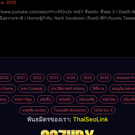
.ค. 2025
be.com/watch?v=PlOv2x-imEY ชื่อหนัง: ธี่หยด 3 / Death Whisperer 3 / Tee Yod 3 ปีที่ฉาย: 2025หมวดหมู่: สยอง
นือธรรมชาติ / Horrorผู้กำกับ: Narit Yuvaboon (รับหน้าที่กำกับแทน Ta
ดิมกำหนด 8 ตุลาคม 2025 แต่เปลี่ยนเป็น 1 ตุลาคม 2025คะแนน IMDb: 5.4
2020
2021
2022
2023
2024
2025
2026
Amazon Pr
า Drama
ตลก Comedy
ประวัติศาสตร์ History
ปีที่ฉาย
ผจญภัย Adven
tary
หนังการ์ตูน
หนังจีน
หนังฝรั่ง
หนังเอเชีย
หนังไทย
อนิเมชั
แอคชั่น Action
โรแมนติก Romance
ไซไฟ Sci-fi
พันธมิตรของเรา:
ThaiSeoLink