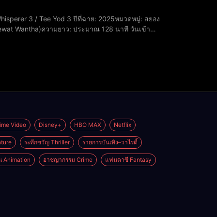
weewat Wantha)ความยาว: ประมาณ 128 นาที วันเข้า
/10นักแสดงหลัก: • ณเดชน์ คูกิมิยะ • เดนิส เจลีลช
ime Video
Disney+
HBO MAX
Netflix
ture
ระทึกขวัญ Thriller
รายการบันเทิง–วาไรตี้
่น Animation
อาชญากรรม Crime
แฟนตาซี Fantasy