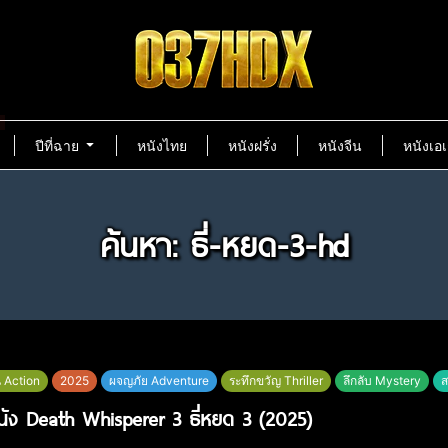
ปีที่ฉาย
หนังไทย
หนังฝรั่ง
หนังจีน
หนังเอเ
ค้นหา: ธี่-หยด-3-hd
น Action
2025
ผจญภัย Adventure
ระทึกขวัญ Thriller
ลึกลับ Mystery
ส
หนัง Death Whisperer 3 ธี่หยด 3 (2025)