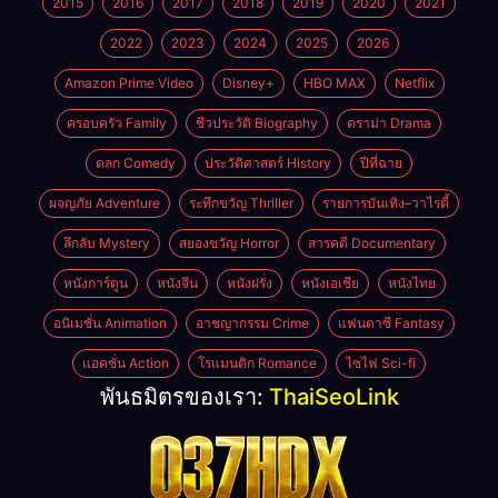
2015
2016
2017
2018
2019
2020
2021
2022
2023
2024
2025
2026
Amazon Prime Video
Disney+
HBO MAX
Netflix
ครอบครัว Family
ชีวประวัติ Biography
ดราม่า Drama
ตลก Comedy
ประวัติศาสตร์ History
ปีที่ฉาย
ผจญภัย Adventure
ระทึกขวัญ Thriller
รายการบันเทิง–วาไรตี้
ลึกลับ Mystery
สยองขวัญ Horror
สารคดี Documentary
หนังการ์ตูน
หนังจีน
หนังฝรั่ง
หนังเอเชีย
หนังไทย
อนิเมชั่น Animation
อาชญากรรม Crime
แฟนตาซี Fantasy
แอคชั่น Action
โรแมนติก Romance
ไซไฟ Sci-fi
พันธมิตรของเรา:
ThaiSeoLink