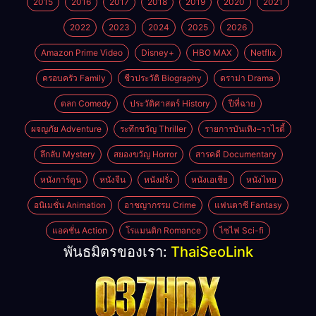
2015
2016
2017
2018
2019
2020
2021
2022
2023
2024
2025
2026
Amazon Prime Video
Disney+
HBO MAX
Netflix
ครอบครัว Family
ชีวประวัติ Biography
ดราม่า Drama
ตลก Comedy
ประวัติศาสตร์ History
ปีที่ฉาย
ผจญภัย Adventure
ระทึกขวัญ Thriller
รายการบันเทิง–วาไรตี้
ลึกลับ Mystery
สยองขวัญ Horror
สารคดี Documentary
หนังการ์ตูน
หนังจีน
หนังฝรั่ง
หนังเอเชีย
หนังไทย
อนิเมชั่น Animation
อาชญากรรม Crime
แฟนตาซี Fantasy
แอคชั่น Action
โรแมนติก Romance
ไซไฟ Sci-fi
พันธมิตรของเรา:
ThaiSeoLink