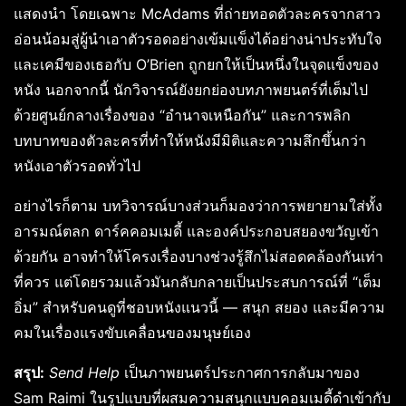
แสดงนำ โดยเฉพาะ McAdams ที่ถ่ายทอดตัวละครจากสาว
อ่อนน้อมสู่ผู้นำเอาตัวรอดอย่างเข้มแข็งได้อย่างน่าประทับใจ
และเคมีของเธอกับ O’Brien ถูกยกให้เป็นหนึ่งในจุดแข็งของ
หนัง นอกจากนี้ นักวิจารณ์ยังยกย่องบทภาพยนตร์ที่เต็มไป
ด้วยศูนย์กลางเรื่องของ “อำนาจเหนือกัน” และการพลิก
บทบาทของตัวละครที่ทำให้หนังมีมิติและความลึกขึ้นกว่า
หนังเอาตัวรอดทั่วไป
อย่างไรก็ตาม บทวิจารณ์บางส่วนก็มองว่าการพยายามใส่ทั้ง
อารมณ์ตลก ดาร์คคอมเมดี้ และองค์ประกอบสยองขวัญเข้า
ด้วยกัน อาจทำให้โครงเรื่องบางช่วงรู้สึกไม่สอดคล้องกันเท่า
ที่ควร แต่โดยรวมแล้วมันกลับกลายเป็นประสบการณ์ที่ “เต็ม
อิ่ม” สำหรับคนดูที่ชอบหนังแนวนี้ — สนุก สยอง และมีความ
คมในเรื่องแรงขับเคลื่อนของมนุษย์เอง
สรุป:
Send Help
เป็นภาพยนตร์ประกาศการกลับมาของ
Sam Raimi ในรูปแบบที่ผสมความสนุกแบบคอมเมดี้ดำเข้ากับ