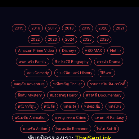
2015
2016
2017
2018
2019
2020
2021
2022
2023
2024
2025
2026
Amazon Prime Video
Disney+
HBO MAX
Netflix
ครอบครัว Family
ชีวประวัติ Biography
ดราม่า Drama
ตลก Comedy
ประวัติศาสตร์ History
ปีที่ฉาย
ผจญภัย Adventure
ระทึกขวัญ Thriller
รายการบันเทิง–วาไรตี้
ลึกลับ Mystery
สยองขวัญ Horror
สารคดี Documentary
หนังการ์ตูน
หนังจีน
หนังฝรั่ง
หนังเอเชีย
หนังไทย
อนิเมชั่น Animation
อาชญากรรม Crime
แฟนตาซี Fantasy
แอคชั่น Action
โรแมนติก Romance
ไซไฟ Sci-fi
พันธมิตรของเรา:
ThaiSeoLink