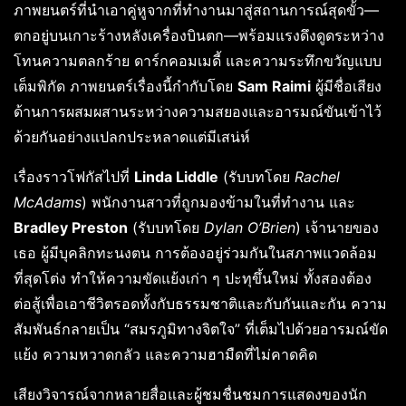
ภาพยนตร์ที่นำเอาคู่หูจากที่ทำงานมาสู่สถานการณ์สุดขั้ว—
ตกอยู่บนเกาะร้างหลังเครื่องบินตก—พร้อมแรงดึงดูดระหว่าง
โทนความตลกร้าย ดาร์กคอมเมดี้ และความระทึกขวัญแบบ
เต็มพิกัด ภาพยนตร์เรื่องนี้กำกับโดย
Sam Raimi
ผู้มีชื่อเสียง
ด้านการผสมผสานระหว่างความสยองและอารมณ์ขันเข้าไว้
ด้วยกันอย่างแปลกประหลาดแต่มีเสน่ห์
เรื่องราวโฟกัสไปที่
Linda Liddle
(รับบทโดย
Rachel
McAdams
) พนักงานสาวที่ถูกมองข้ามในที่ทำงาน และ
Bradley Preston
(รับบทโดย
Dylan O’Brien
) เจ้านายของ
เธอ ผู้มีบุคลิกทะนงตน การต้องอยู่ร่วมกันในสภาพแวดล้อม
ที่สุดโต่ง ทำให้ความขัดแย้งเก่า ๆ ปะทุขึ้นใหม่ ทั้งสองต้อง
ต่อสู้เพื่อเอาชีวิตรอดทั้งกับธรรมชาติและกับกันและกัน ความ
สัมพันธ์กลายเป็น “สมรภูมิทางจิตใจ” ที่เต็มไปด้วยอารมณ์ขัด
แย้ง ความหวาดกลัว และความฮามืดที่ไม่คาดคิด
เสียงวิจารณ์จากหลายสื่อและผู้ชมชื่นชมการแสดงของนัก