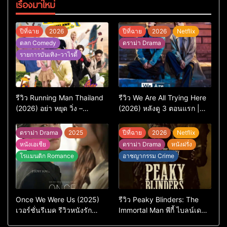
เรื่องมาใหม่
ปีที่ฉาย
2026
ปีที่ฉาย
2026
Netflix
ตลก Comedy
ดราม่า Drama
รายการบันเทิง–วาไรตี้
รีวิว Running Man Thailand
รีวิว We Are All Trying Here
(2026) อย่า หยุด วิ่ง –
(2026) หลังดู 3 ตอนแรก |
เวอร์ชันไทยสนุกแค่ไหน เทียบ
ชีวิตคนธรรมดาที่พยายาม…
ต้นฉบับเกาหลี
แต่ยังไปไม่ถึงไหน
ดราม่า Drama
2025
ปีที่ฉาย
2026
Netflix
หนังเอเชีย
ดราม่า Drama
หนังฝรั่ง
โรแมนติก Romance
อาชญากรรม Crime
Once We Were Us (2025)
รีวิว Peaky Blinders: The
เวอร์ชั่นรีเมค รีวิวหนังรัก
Immortal Man พีกี้ ไบลน์เด
ดราม่าสุดเจ็บ
อร์ส ชายผู้เป็นอมตะ (2026)