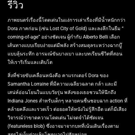
รีวิว
ภาพยนตร์เรื่องนี้โดดเด่นในแง่การเล่าเรื่องที่มีน้ำหนักกว่า
Dora ภาคก่อน (เช่น Lost City of Gold) และลงลึกในธีม “
coming-of-age” อย่างชัดเจน ผู้กำกับ Alberto Belli เลือก
เส้นทางแบบเรียบง่ายแต่มีพลัง สร้างสมดุลระหว่างฉากบู๊
แบบลุ้นระทึก อารมณ์ขันบางเบา และบทเรียนชีวิตที่สอน
ให้เราริเริ่มและเติบโต
สิ่งที่ช่วยขับเคลื่อนหนังคือ คาแรกเตอร์ Dora ของ
Samantha Lorraine ที่มีความเฉลียวฉลาด กล้า และมี
เสน่ห์อ่อนโยนในแบบวัยรุ่น พลังของเธอชวนให้นึกถึง
Indiana Jones สำหรับเด็กๆ หลายคนชื่นชอบฉาก action ที่
คล้ายคลึงและรวดเร็ว ต่อยอดให้หนังไม่รู้สึกอืด แต่ก็มีเสียง
วิจารณ์ว่าขาดความโดดเด่น ไม่จดจำได้ชัดเจน
(featureless blob) ซึ่งอาจมาจากบทที่เน้นเดินเรื่องตาม
สูตรไล่เก็บด่านลุ้นโชคมากไปสักหน่อย