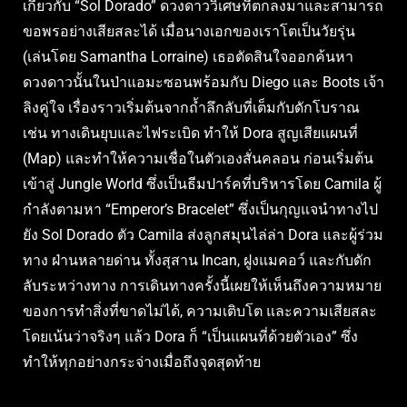
เกี่ยวกับ “Sol Dorado” ดวงดาววิเศษที่ตกลงมาและสามารถ
ขอพรอย่างเสียสละได้ เมื่อนางเอกของเราโตเป็นวัยรุ่น
(เล่นโดย Samantha Lorraine) เธอตัดสินใจออกค้นหา
ดวงดาวนั้นในป่าแอมะซอนพร้อมกับ Diego และ Boots เจ้า
ลิงคู่ใจ เรื่องราวเริ่มต้นจากถ้ำลึกลับที่เต็มกับดักโบราณ
เช่น ทางเดินยุบและไฟระเบิด ทำให้ Dora สูญเสียแผนที่
(Map) และทำให้ความเชื่อในตัวเองสั่นคลอน ก่อนเริ่มต้น
เข้าสู่ Jungle World ซึ่งเป็นธีมปาร์คที่บริหารโดย Camila ผู้
กำลังตามหา “Emperor’s Bracelet” ซึ่งเป็นกุญแจนำทางไป
ยัง Sol Dorado ตัว Camila ส่งลูกสมุนไล่ล่า Dora และผู้ร่วม
ทาง ฝ่านหลายด่าน ทั้งสุสาน Incan, ฝูงแมคอว์ และกับดัก
ลับระหว่างทาง การเดินทางครั้งนี้เผยให้เห็นถึงความหมาย
ของการทำสิ่งที่ขาดไม่ได้, ความเติบโต และความเสียสละ
โดยเน้นว่าจริงๆ แล้ว Dora ก็ “เป็นแผนที่ด้วยตัวเอง” ซึ่ง
ทำให้ทุกอย่างกระจ่างเมื่อถึงจุดสุดท้าย