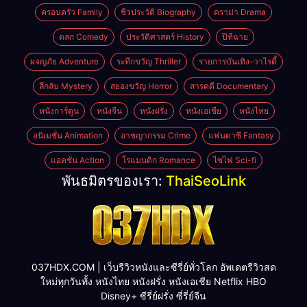
ครอบครัว Family
ชีวประวัติ Biography
ดราม่า Drama
ตลก Comedy
ประวัติศาสตร์ History
ปีที่ฉาย
ผจญภัย Adventure
ระทึกขวัญ Thriller
รายการบันเทิง–วาไรตี้
ลึกลับ Mystery
สยองขวัญ Horror
สารคดี Documentary
หนังการ์ตูน
หนังจีน
หนังฝรั่ง
หนังเอเชีย
หนังไทย
อนิเมชั่น Animation
อาชญากรรม Crime
แฟนตาซี Fantasy
แอคชั่น Action
โรแมนติก Romance
ไซไฟ Sci-fi
พันธมิตรของเรา:
ThaiSeoLink
037HDX.COM | เว็บรีวิวหนังและซีรี่ย์ทั่วโลก อัพเดตรีวิวสด
ใหม่ทุกวันทั้ง หนังไทย หนังฝรั่ง หนังเอเชีย Netflix HBO
Disney+ ซีรี่ย์ฝรั่ง ซี่รี่ย์จีน