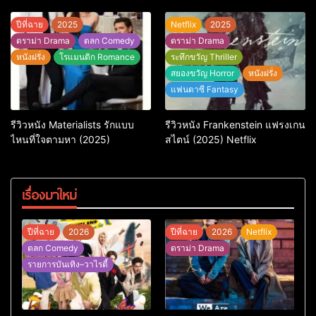
Jason Statham
ที่ถามหัวใจว่ารักไหนควรอยู่ชั่วนิ
รันดร์
ปีที่ฉาย
2025
Netflix
2025
ดราม่า Drama
ตลก Comedy
ดราม่า Drama
หนังฝรั่ง
โรแมนติก Romance
ระทึกขวัญ Thriller
สยองขวัญ Horror
หนังฝรั่ง
แฟนตาซี Fantasy
รีวิวหนัง Materialists รักแบบ
รีวิวหนัง Frankenstein แฟรงเกน
ไหนที่ใจตามหา (2025)
สไตน์ (2025) Netflix
เรื่องมาใหม่
ปีที่ฉาย
2026
ปีที่ฉาย
2026
Netflix
ตลก Comedy
ดราม่า Drama
รายการบันเทิง–วาไรตี้