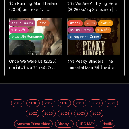
รีวิว Running Man Thailand
รีวิว We Are All Trying Here
(2026) อย่า หยุด วิ่ง –
(2026) หลังดู 3 ตอนแรก |
เวอร์ชันไทยสนุกแค่ไหน เทียบ
ชีวิตคนธรรมดาที่พยายาม…
ต้นฉบับเกาหลี
แต่ยังไปไม่ถึงไหน
ดราม่า Drama
2025
ปีที่ฉาย
2026
Netflix
หนังเอเชีย
ดราม่า Drama
หนังฝรั่ง
โรแมนติก Romance
อาชญากรรม Crime
Once We Were Us (2025)
รีวิว Peaky Blinders: The
เวอร์ชั่นรีเมค รีวิวหนังรัก
Immortal Man พีกี้ ไบลน์เด
ดราม่าสุดเจ็บ
อร์ส ชายผู้เป็นอมตะ (2026)
2015
2016
2017
2018
2019
2020
2021
2022
2023
2024
2025
2026
Amazon Prime Video
Disney+
HBO MAX
Netflix