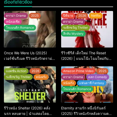
เรื่องที่เกี่ยวข้อง
ดราม่า Drama
2025
ปีที่ฉาย
2026
Netflix
หนังเอเชีย
ดราม่า Drama
โรแมนติก Romance
ระทึกขวัญ Thriller
ลึกลับ Mystery
Once We Were Us (2025)
รีวิวซีรีส์ เด็กใหม่ The Reset
เวอร์ชั่นรีเมค รีวิวหนังรักดราม่า
(2026) | แนนโน๊ะโฉมใหม่กับ
สุดเจ็บ
การพิพากษาครั้งใหญ่
แอคชั่น Action
2026
Amazon Prime Video
2025
ระทึกขวัญ Thriller
หนังฝรั่ง
ดราม่า Drama
ตลก Comedy
หนังฝรั่ง
แฟนตาซี Fantasy
โรแมนติก Romance
รีวิวหนัง Shelter (2026) คลั่ง
Eternity สามรัก หนึ่งนิรันดร์
นรก หลบตาย | นำแสดงโดย
(2025) รีวิวหนังรักหลังความตาย