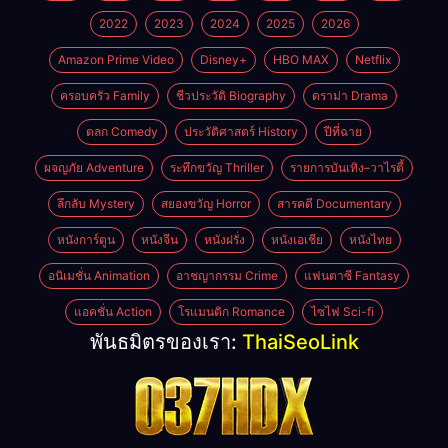
2022
2023
2024
2025
2026
Amazon Prime Video
Disney+
HBO MAX
Netflix
ครอบครัว Family
ชีวประวัติ Biography
ดราม่า Drama
ตลก Comedy
ประวัติศาสตร์ History
ปีที่ฉาย
ผจญภัย Adventure
ระทึกขวัญ Thriller
รายการบันเทิง–วาไรตี้
ลึกลับ Mystery
สยองขวัญ Horror
สารคดี Documentary
หนังการ์ตูน
หนังจีน
หนังฝรั่ง
หนังเอเชีย
หนังไทย
อนิเมชั่น Animation
อาชญากรรม Crime
แฟนตาซี Fantasy
แอคชั่น Action
โรแมนติก Romance
ไซไฟ Sci-fi
พันธมิตรของเรา:
ThaiSeoLink