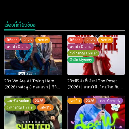
เรื่องที่เกี่ยวข้อง
ปีที่ฉาย
2026
Netflix
ปีที่ฉาย
2026
Netflix
ดราม่า Drama
ดราม่า Drama
ระทึกขวัญ Thriller
ลึกลับ Mystery
รีวิว We Are All Trying Here
รีวิวซีรีส์ เด็กใหม่ The Reset
(2026) หลังดู 3 ตอนแรก | ชีวิต
(2026) | แนนโน๊ะโฉมใหม่กับ
คนธรรมดาที่พยายาม…แต่ยังไป
การพิพากษาครั้งใหญ่
ไม่ถึงไหน
แอคชั่น Action
2026
Netflix
2026
ตลก Comedy
ระทึกขวัญ Thriller
หนังฝรั่ง