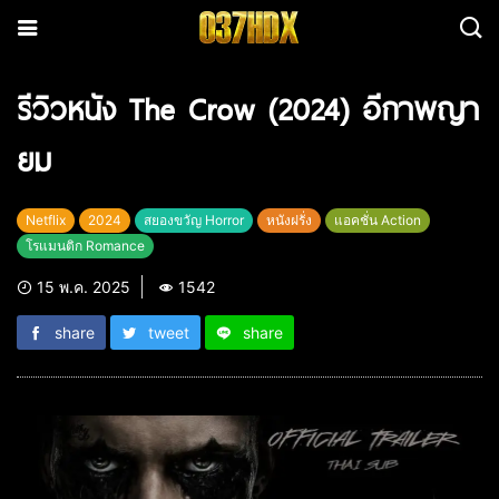
รีวิวหนัง The Crow (2024) อีกาพญา
ยม
Netflix
2024
สยองขวัญ Horror
หนังฝรั่ง
แอคชั่น Action
โรแมนติก Romance
15 พ.ค. 2025
1542
share
tweet
share