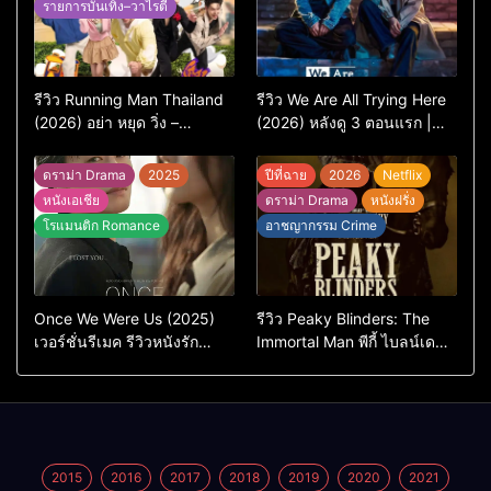
รายการบันเทิง–วาไรตี้
รีวิว Running Man Thailand
รีวิว We Are All Trying Here
(2026) อย่า หยุด วิ่ง –
(2026) หลังดู 3 ตอนแรก |
เวอร์ชันไทยสนุกแค่ไหน เทียบ
ชีวิตคนธรรมดาที่พยายาม…
ต้นฉบับเกาหลี
แต่ยังไปไม่ถึงไหน
ดราม่า Drama
2025
ปีที่ฉาย
2026
Netflix
หนังเอเชีย
ดราม่า Drama
หนังฝรั่ง
โรแมนติก Romance
อาชญากรรม Crime
Once We Were Us (2025)
รีวิว Peaky Blinders: The
เวอร์ชั่นรีเมค รีวิวหนังรัก
Immortal Man พีกี้ ไบลน์เด
ดราม่าสุดเจ็บ
อร์ส ชายผู้เป็นอมตะ (2026)
2015
2016
2017
2018
2019
2020
2021