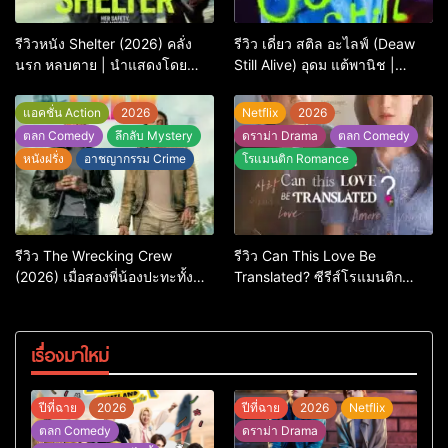
รีวิวหนัง Shelter (2026) คลั่ง
รีวิว เดี่ยว สติล อะไลฟ์ (Deaw
นรก หลบตาย | นำแสดงโดย
Still Alive) อุดม แต้พานิช |
Jason Statham
Netflix
แอคชั่น Action
2026
Netflix
2026
ตลก Comedy
ลึกลับ Mystery
ดราม่า Drama
ตลก Comedy
หนังฝรั่ง
อาชญากรรม Crime
โรแมนติก Romance
รีวิว The Wrecking Crew
รีวิว Can This Love Be
(2026) เมื่อสองพี่น้องปะทะทั้ง
Translated? ซีรีส์โรแมนติก
ศัตรูและใจในแอ็กชัน-คอมเมดี้
ทดสอบความรักที่ชัดยิ่งกว่า
สุดบู๊
‘ภาษา’ จะบอกได้
เรื่องมาใหม่
ปีที่ฉาย
2026
ปีที่ฉาย
2026
Netflix
ตลก Comedy
ดราม่า Drama