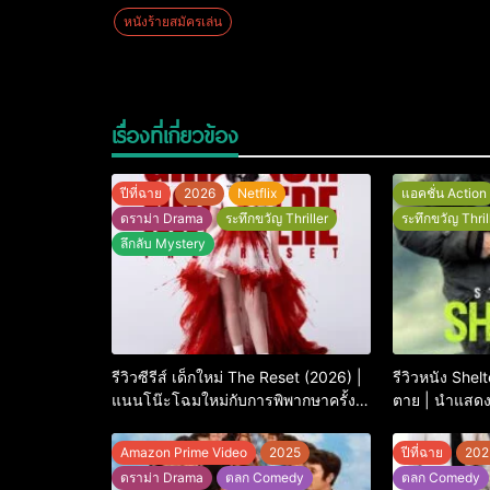
หนังร้ายสมัครเล่น
เรื่องที่เกี่ยวข้อง
ปีที่ฉาย
2026
Netflix
แอคชั่น Action
ดราม่า Drama
ระทึกขวัญ Thriller
ระทึกขวัญ Thril
ลึกลับ Mystery
รีวิวซีรีส์ เด็กใหม่ The Reset (2026) |
รีวิวหนัง Shel
แนนโน๊ะโฉมใหม่กับการพิพากษาครั้ง
ตาย | นำแสด
ใหญ่
Amazon Prime Video
2025
ปีที่ฉาย
202
ดราม่า Drama
ตลก Comedy
ตลก Comedy