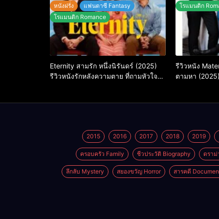
หนังฝรั่ง
แฟนตาซี Fantasy
โรแมนติก Rom
โรแมนติก Romance
Eternity สามรัก หนึ่งนิรันดร์ (2025)
รีวิวหนัง Mate
รีวิวหนังรักหลังความตาย ที่ถามหัวใจว่า
ตามหา (2025
รักไหนควรอยู่ชั่วนิรันดร์
2015
2016
2017
2018
2019
ครอบครัว Family
ชีวประวัติ Biography
ดราม่
ลึกลับ Mystery
สยองขวัญ Horror
สารคดี Documen