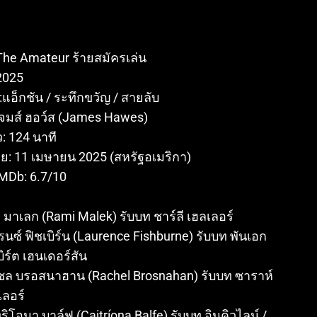
The Amateur
​ ร้ายสมัครเล่น
2025
:
แอ็กชัน / ระทึกขวัญ / สายลับ
จมส์ ฮอว์ส (James Hawes)
ว:
124 นาที
าย:
11 เมษายน 2025 (สหรัฐอเมริกา)
MDb: 6.7/10
ี มาเลก (Rami Malek) รับบท ชาร์ลี เฮลเลอร์
รนซ์ ฟิชเบิร์น (Laurence Fishburne) รับบท พันเอก
ิร์ต เฮนเดอร์สัน
ชล บรอสนาฮาน (Rachel Brosnahan) รับบท ซาราห์
เลอร์
ริโอนา บาล์ฟ (Caitríona Balfe) รับบท อินคิวไลน์ /