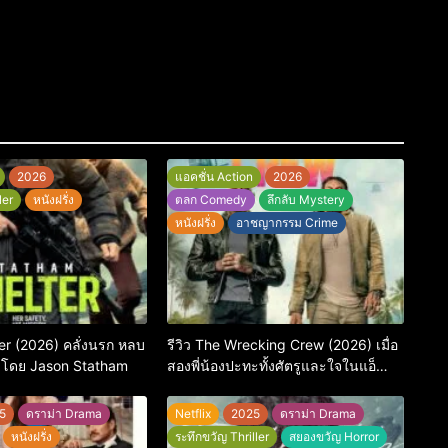
2026
แอคชั่น Action
2026
ler
หนังฝรั่ง
ตลก Comedy
ลึกลับ Mystery
หนังฝรั่ง
อาชญากรรม Crime
ter (2026) คลั่งนรก หลบ
รีวิว The Wrecking Crew (2026) เมื่อ
งโดย Jason Statham
สองพี่น้องปะทะทั้งศัตรูและใจในแอ็
กชัน-คอมเมดี้สุดบู๊
5
ดราม่า Drama
Netflix
2025
ดราม่า Drama
หนังฝรั่ง
ระทึกขวัญ Thriller
สยองขวัญ Horror