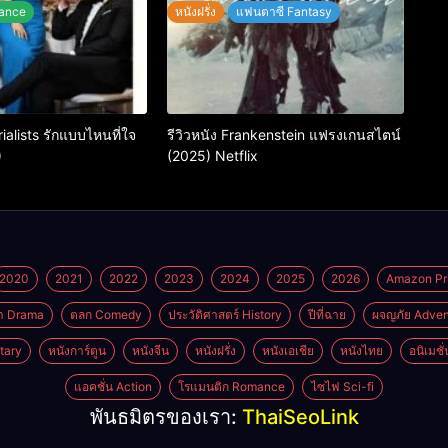
ance
หนังฝรั่ง
แฟนตาซี Fantasy
rialists รักแบบไหนที่ใจ
รีวิวหนัง Frankenstein แฟรงเกนสไตน์
)
(2025) Netflix
2020
2021
2022
2023
2024
2025
2026
Amazon Pr
า Drama
ตลก Comedy
ประวัติศาสตร์ History
ปีที่ฉาย
ผจญภัย Adven
tary
หนังการ์ตูน
หนังจีน
หนังฝรั่ง
หนังเอเชีย
หนังไทย
อนิเมชั
แอคชั่น Action
โรแมนติก Romance
ไซไฟ Sci-fi
พันธมิตรของเรา:
ThaiSeoLink