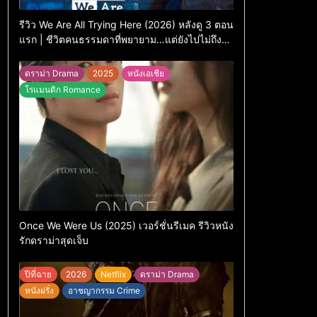
รีวิว We Are All Trying Here (2026) หลังดู 3 ตอน
แรก | ชีวิตคนธรรมดาที่พยายาม…แต่ยังไปไม่ถึง
ไหน
ดราม่า Drama
2025
หนังเอเชีย
โรแมนติก Romance
Once We Were Us (2025) เวอร์ชั่นรีเมค รีวิวหนัง
รักดราม่าสุดเจ็บ
ปีที่ฉาย
2026
Netflix
ดราม่า Drama
หนังฝรั่ง
อาชญากรรม Crime