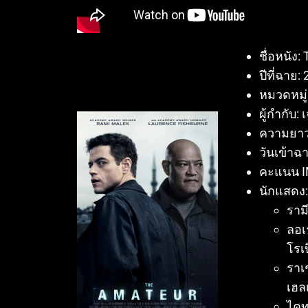
ชื่อหนัง:
ปีที่ฉาย:
หมวดหมู่
ผู้กำกับ:
เ
ความยา
วันเข้าฉ
คะแนน I
นักแสดง:
ราม
ลอเ
โรเบ
ราเ
เฮล
ไคท