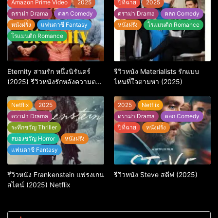
Amazon Prime Video
2025
ปีที่ฉาย
2025
ดราม่า Drama
ตลก Comedy
ดราม่า Drama
ตลก Comedy
หนังฝรั่ง
แฟนตาซี Fantasy
หนังฝรั่ง
โรแมนติก Romance
โรแมนติก Romance
Eternity สามรัก หนึ่งนิรันดร์
รีวิวหนัง Materialists รักแบบ
(2025) รีวิวหนังรักหลังความตาย
ไหนที่ใจตามหา (2025)
ที่ถามหัวใจว่ารักไหนควรอยู่ชั่วนิ
รันดร์
Netflix
2025
2025
Netflix
ดราม่า Drama
ดราม่า Drama
ตลก Comedy
ระทึกขวัญ Thriller
ปีที่ฉาย
หนังฝรั่ง
สยองขวัญ Horror
หนังฝรั่ง
แฟนตาซี Fantasy
รีวิวหนัง Frankenstein แฟรงเกน
รีวิวหนัง Steve สตีฟ (2025)
สไตน์ (2025) Netflix