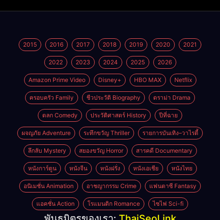
2015
2016
2017
2018
2019
2020
2021
2022
2023
2024
2025
2026
Amazon Prime Video
Disney+
HBO MAX
Netflix
ครอบครัว Family
ชีวประวัติ Biography
ดราม่า Drama
ตลก Comedy
ประวัติศาสตร์ History
ปีที่ฉาย
ผจญภัย Adventure
ระทึกขวัญ Thriller
รายการบันเทิง–วาไรตี้
ลึกลับ Mystery
สยองขวัญ Horror
สารคดี Documentary
หนังการ์ตูน
หนังจีน
หนังฝรั่ง
หนังเอเชีย
หนังไทย
อนิเมชั่น Animation
อาชญากรรม Crime
แฟนตาซี Fantasy
แอคชั่น Action
โรแมนติก Romance
ไซไฟ Sci-fi
พันธมิตรของเรา:
ThaiSeoLink