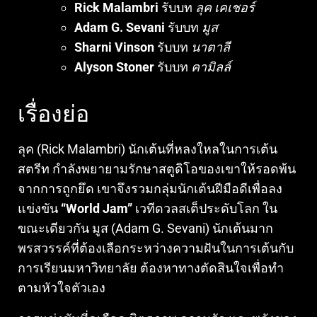
Rick Malambri
รับบท
ลุค เคเชอร์
Adam G. Sevani
รับบท
มูส
Sharni Vinson
รับบท
นาตาลี
Alyson Stoner
รับบท
คามิลล์
เรื่องย่อ
ลุค (Rick Malambri) นักเต้นที่หลงใหลในการเต้น
สตรีท กำลังพยายามรักษาสตูดิโอของเขาให้รอดพ้น
จากการถูกยึด เขาจึงรวมกลุ่มนักเต้นฝีมือดีเพื่อลง
แข่งขัน
“World Jam”
เวทีดวลสเต็ประดับโลก ใน
ขณะเดียวกัน มูส (Adam G. Sevani) นักเต้นมาก
พรสวรรค์ที่ต้องเลือกระหว่างความฝันในการเต้นกับ
การเรียนมหาวิทยาลัย ต้องหาทางตัดสินใจเพื่อทำ
ตามหัวใจตัวเอง