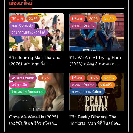
เรื่องมาใหม่
ปีที่ฉาย
2026
ปีที่ฉาย
2026
Netflix
ตลก Comedy
ดราม่า Drama
รายการบันเทิง–วาไรตี้
รีวิว Running Man Thailand
รีวิว We Are All Trying Here
(2026) อย่า หยุด วิ่ง –
(2026) หลังดู 3 ตอนแรก |
เวอร์ชันไทยสนุกแค่ไหน เทียบ
ชีวิตคนธรรมดาที่พยายาม…
ต้นฉบับเกาหลี
แต่ยังไปไม่ถึงไหน
ดราม่า Drama
2025
ปีที่ฉาย
2026
Netflix
หนังเอเชีย
ดราม่า Drama
หนังฝรั่ง
โรแมนติก Romance
อาชญากรรม Crime
Once We Were Us (2025)
รีวิว Peaky Blinders: The
เวอร์ชั่นรีเมค รีวิวหนังรัก
Immortal Man พีกี้ ไบลน์เด
ดราม่าสุดเจ็บ
อร์ส ชายผู้เป็นอมตะ (2026)