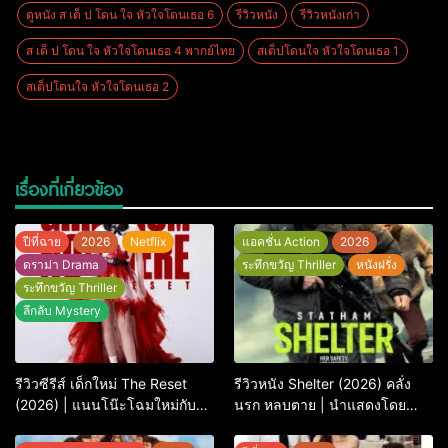
ดูหนัง ส เต็ ป โดน ใจ หัวใจโดนเธอ 6
รีวิวหนัง
รีวิวหนังเก่า
ส เต็ ป โดน ใจ หัวใจโดนเธอ 4 พากย์ไทย
สเต็ปโดนใจ หัวใจโดนเธอ 1
สเต็ปโดนใจ หัวใจโดนเธอ 2
เรื่องที่เกี่ยวข้อง
ปีที่ฉาย
2026
Netflix
แอคชั่น Action
2026
ดราม่า Drama
ระทึกขวัญ Thriller
หนังฝรั่ง
ระทึกขวัญ Thriller
ลึกลับ Mystery
รีวิวซีรีส์ เด็กใหม่ The Reset
รีวิวหนัง Shelter (2026) คลั่ง
(2026) | แนนโน๊ะโฉมใหม่กับ
นรก หลบตาย | นำแสดงโดย
การพิพากษาครั้งใหญ่
Jason Statham