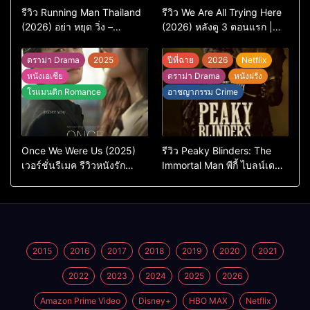
รีวิว Running Man Thailand
รีวิว We Are All Trying Here
(2026) อย่า หยุด วิ่ง –
(2026) หลังดู 3 ตอนแรก |
เวอร์ชันไทยสนุกแค่ไหน เทียบ
ชีวิตคนธรรมดาที่พยายาม…
ต้นฉบับเกาหลี
แต่ยังไปไม่ถึงไหน
ดราม่า Drama
2025
ปีที่ฉาย
2026
Netflix
หนังเอเชีย
ดราม่า Drama
หนังฝรั่ง
โรแมนติก Romance
อาชญากรรม Crime
Once We Were Us (2025)
รีวิว Peaky Blinders: The
เวอร์ชั่นรีเมค รีวิวหนังรัก
Immortal Man พีกี้ ไบลน์เด
ดราม่าสุดเจ็บ
อร์ส ชายผู้เป็นอมตะ (2026)
2015
2016
2017
2018
2019
2020
2021
2022
2023
2024
2025
2026
Amazon Prime Video
Disney+
HBO MAX
Netflix