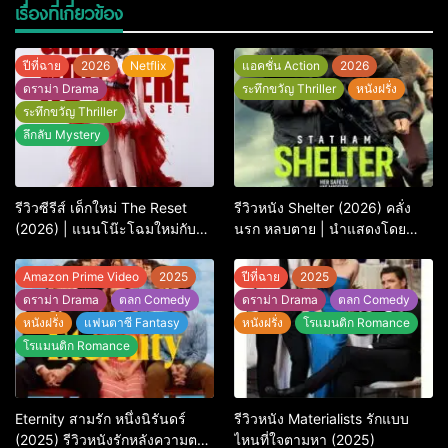
เรื่องที่เกี่ยวข้อง
ปีที่ฉาย
2026
Netflix
แอคชั่น Action
2026
ดราม่า Drama
ระทึกขวัญ Thriller
หนังฝรั่ง
ระทึกขวัญ Thriller
ลึกลับ Mystery
รีวิวซีรีส์ เด็กใหม่ The Reset
รีวิวหนัง Shelter (2026) คลั่ง
(2026) | แนนโน๊ะโฉมใหม่กับ
นรก หลบตาย | นำแสดงโดย
การพิพากษาครั้งใหญ่
Jason Statham
Amazon Prime Video
2025
ปีที่ฉาย
2025
ดราม่า Drama
ตลก Comedy
ดราม่า Drama
ตลก Comedy
หนังฝรั่ง
แฟนตาซี Fantasy
หนังฝรั่ง
โรแมนติก Romance
โรแมนติก Romance
Eternity สามรัก หนึ่งนิรันดร์
รีวิวหนัง Materialists รักแบบ
(2025) รีวิวหนังรักหลังความตาย
ไหนที่ใจตามหา (2025)