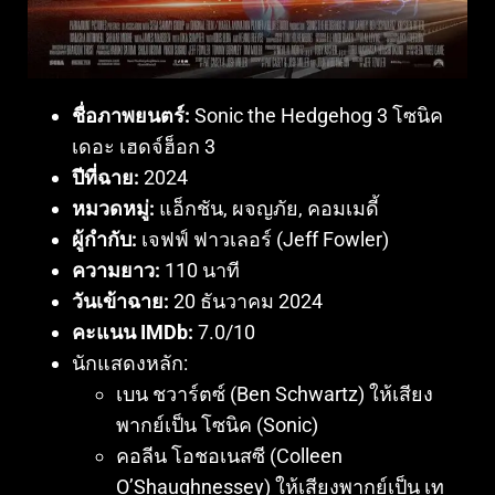
ชื่อภาพยนตร์:
Sonic the Hedgehog 3 โซนิค
เดอะ เฮดจ์ฮ็อก 3
ปีที่ฉาย:
2024
หมวดหมู่:
แอ็กชัน, ผจญภัย, คอมเมดี้
ผู้กำกับ:
เจฟฟ์ ฟาวเลอร์ (Jeff Fowler)
ความยาว:
110 นาที
วันเข้าฉาย:
20 ธันวาคม 2024
คะแนน IMDb:
7.0/10
นักแสดงหลัก:
เบน ชวาร์ตซ์ (Ben Schwartz) ให้เสียง
พากย์เป็น โซนิค (Sonic)
คอลีน โอชอเนสซี (Colleen
O’Shaughnessey) ให้เสียงพากย์เป็น เท