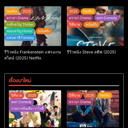
ที่ถามหัวใจว่ารักไหนควรอยู่ชั่วนิ
รันดร์
Netflix
2025
2025
Netflix
ดราม่า Drama
ดราม่า Drama
ตลก Comedy
ระทึกขวัญ Thriller
ปีที่ฉาย
หนังฝรั่ง
สยองขวัญ Horror
หนังฝรั่ง
แฟนตาซี Fantasy
รีวิวหนัง Frankenstein แฟรงเกน
รีวิวหนัง Steve สตีฟ (2025)
สไตน์ (2025) Netflix
เรื่องมาใหม่
ปีที่ฉาย
2026
ปีที่ฉาย
2026
Netflix
ตลก Comedy
ดราม่า Drama
รายการบันเทิง–วาไรตี้