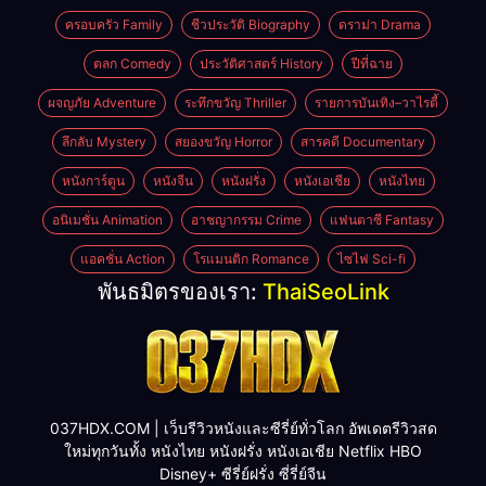
ครอบครัว Family
ชีวประวัติ Biography
ดราม่า Drama
ตลก Comedy
ประวัติศาสตร์ History
ปีที่ฉาย
ผจญภัย Adventure
ระทึกขวัญ Thriller
รายการบันเทิง–วาไรตี้
ลึกลับ Mystery
สยองขวัญ Horror
สารคดี Documentary
หนังการ์ตูน
หนังจีน
หนังฝรั่ง
หนังเอเชีย
หนังไทย
อนิเมชั่น Animation
อาชญากรรม Crime
แฟนตาซี Fantasy
แอคชั่น Action
โรแมนติก Romance
ไซไฟ Sci-fi
พันธมิตรของเรา:
ThaiSeoLink
037HDX.COM | เว็บรีวิวหนังและซีรี่ย์ทั่วโลก อัพเดตรีวิวสด
ใหม่ทุกวันทั้ง หนังไทย หนังฝรั่ง หนังเอเชีย Netflix HBO
Disney+ ซีรี่ย์ฝรั่ง ซี่รี่ย์จีน