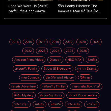
Once We Were Us (2025)
รีวิว Peaky Blinders: The
เวอร์ชั่นรีเมค รีวิวหนังรัก
Immortal Man พีกี้ ไบลน์เด
ดราม่าสุดเจ็บ
อร์ส ชายผู้เป็นอมตะ (2026)
2015
2016
2017
2018
2019
2020
2021
2022
2023
2024
2025
2026
Amazon Prime Video
Disney+
HBO MAX
Netflix
ครอบครัว Family
ชีวประวัติ Biography
ดราม่า Drama
ตลก Comedy
ประวัติศาสตร์ History
ปีที่ฉาย
ผจญภัย Adventure
ระทึกขวัญ Thriller
รายการบันเทิง–วาไรตี้
ลึกลับ Mystery
สยองขวัญ Horror
สารคดี Documentary
หนังการ์ตูน
หนังจีน
หนังฝรั่ง
หนังเอเชีย
หนังไทย