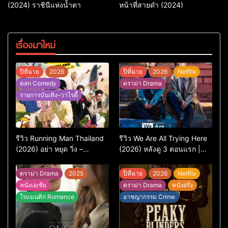
(2024) ราชินีแห่งน้ำตา
หน้าที่สายดํา (2024)
เรื่องมาใหม่
ปีที่ฉาย
2026
ปีที่ฉาย
2026
Netflix
ตลก Comedy
ดราม่า Drama
รายการบันเทิง–วาไรตี้
รีวิว Running Man Thailand
รีวิว We Are All Trying Here
(2026) อย่า หยุด วิ่ง –
(2026) หลังดู 3 ตอนแรก |
เวอร์ชันไทยสนุกแค่ไหน เทียบ
ชีวิตคนธรรมดาที่พยายาม…
ต้นฉบับเกาหลี
แต่ยังไปไม่ถึงไหน
ดราม่า Drama
2025
ปีที่ฉาย
2026
Netflix
หนังเอเชีย
ดราม่า Drama
หนังฝรั่ง
โรแมนติก Romance
อาชญากรรม Crime