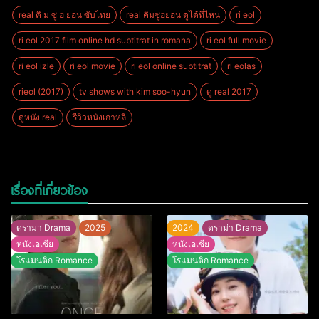
real คิ ม ซู ฮ ยอน ซับไทย
real คิมซูฮยอน ดูได้ที่ไหน
ri eol
ri eol 2017 film online hd subtitrat in romana
ri eol full movie
ri eol izle
ri eol movie
ri eol online subtitrat
ri eolas
rieol (2017)
tv shows with kim soo-hyun
ดู real 2017
ดูหนัง real
รีวิวหนังเกาหลี
เรื่องที่เกี่ยวข้อง
ดราม่า Drama
2025
2024
ดราม่า Drama
หนังเอเชีย
หนังเอเชีย
โรแมนติก Romance
โรแมนติก Romance