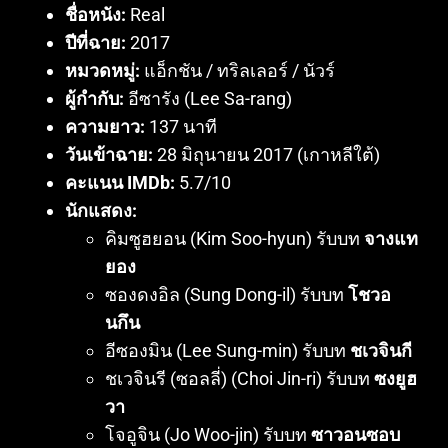
ชื่อหนัง:
Real
ปีที่ฉาย:
2017
หมวดหมู่:
แอ็กชัน / ทริลเลอร์ / นัวร์
ผู้กำกับ:
อีซารัง (Lee Sa-rang)
ความยาว:
137 นาที
วันเข้าฉาย:
28 มิถุนายน 2017 (เกาหลีใต้)
คะแนน IMDb:
5.7/10
นักแสดง:
คิมซูฮยอน (Kim Soo-hyun) รับบท
จางแท
ยอง
ซองดงอิล (Sung Dong-il) รับบท
โชวอ
นกึน
อีซองมิน (Lee Sung-min) รับบท
ชเวจินกี
ชเวจินรี (ซอลลี่) (Choi Jin-ri) รับบท
ซงยูฮ
วา
โจอูจิน (Jo Woo-jin) รับบท
ซาวอนซอบ