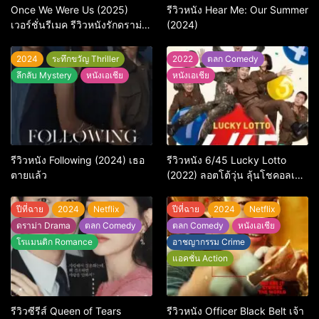
Once We Were Us (2025)
รีวิวหนัง Hear Me: Our Summer
เวอร์ชั่นรีเมค รีวิวหนังรักดราม่า
(2024)
สุดเจ็บ
2024
ระทึกขวัญ Thriller
2022
ตลก Comedy
ลึกลับ Mystery
หนังเอเชีย
หนังเอเชีย
รีวิวหนัง Following (2024) เธอ
รีวิวหนัง 6/45 Lucky Lotto
ตายแล้ว
(2022) ลอตโต้วุ่น ลุ้นโชคอลเวง
กลางเขตแดนทหาร
ปีที่ฉาย
2024
Netflix
ปีที่ฉาย
2024
Netflix
ดราม่า Drama
ตลก Comedy
ตลก Comedy
หนังเอเชีย
โรแมนติก Romance
อาชญากรรม Crime
แอคชั่น Action
รีวิวซีรีส์ Queen of Tears
รีวิวหนัง Officer Black Belt เจ้า