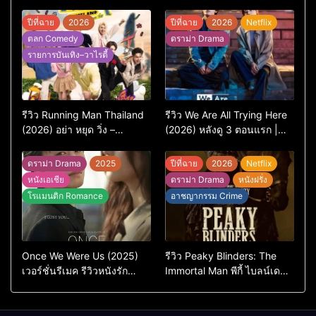
ปีที่ฉาย
2026
ปีที่ฉาย
2026
Netflix
ตลก Comedy
ดราม่า Drama
รายการบันเทิง–วาไรตี้
รีวิว Running Man Thailand
รีวิว We Are All Trying Here
(2026) อย่า หยุด วิ่ง –
(2026) หลังดู 3 ตอนแรก |
เวอร์ชันไทยสนุกแค่ไหน เทียบ
ชีวิตคนธรรมดาที่พยายาม…
ต้นฉบับเกาหลี
แต่ยังไปไม่ถึงไหน
ดราม่า Drama
2025
ปีที่ฉาย
2026
Netflix
หนังเอเชีย
ดราม่า Drama
หนังฝรั่ง
โรแมนติก Romance
อาชญากรรม Crime
Once We Were Us (2025)
รีวิว Peaky Blinders: The
เวอร์ชั่นรีเมค รีวิวหนังรัก
Immortal Man พีกี้ ไบลน์เด
ดราม่าสุดเจ็บ
อร์ส ชายผู้เป็นอมตะ (2026)