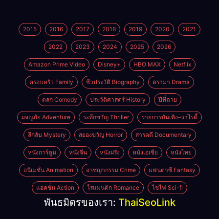
2015
2016
2017
2018
2019
2020
2021
2022
2023
2024
2025
2026
Amazon Prime Video
Disney+
HBO MAX
Netflix
ครอบครัว Family
ชีวประวัติ Biography
ดราม่า Drama
ตลก Comedy
ประวัติศาสตร์ History
ปีที่ฉาย
ผจญภัย Adventure
ระทึกขวัญ Thriller
รายการบันเทิง–วาไรตี้
ลึกลับ Mystery
สยองขวัญ Horror
สารคดี Documentary
หนังการ์ตูน
หนังจีน
หนังฝรั่ง
หนังเอเชีย
หนังไทย
อนิเมชั่น Animation
อาชญากรรม Crime
แฟนตาซี Fantasy
แอคชั่น Action
โรแมนติก Romance
ไซไฟ Sci-fi
พันธมิตรของเรา:
ThaiSeoLink