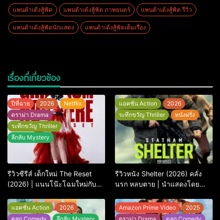
แพนด้าเด้งสู้ฟัด
แพนด้าเด้งสู้ฟัด ภาพยนตร์
แพนด้าเด้งสู้ฟัด รีวิว
แพนด้าเด้งสู้ฟัดนักแสดง
แพนด้าเด้งสู้ฟัดเต็มเรื่อง
เรื่องที่เกี่ยวข้อง
ปีที่ฉาย
2026
Netflix
แอคชั่น Action
2026
ดราม่า Drama
ระทึกขวัญ Thriller
หนังฝรั่ง
ระทึกขวัญ Thriller
ลึกลับ Mystery
รีวิวซีรีส์ เด็กใหม่ The Reset
รีวิวหนัง Shelter (2026) คลั่ง
(2026) | แนนโน๊ะโฉมใหม่กับ
นรก หลบตาย | นำแสดงโดย
การพิพากษาครั้งใหญ่
Jason Statham
แอคชั่น Action
2026
Amazon Prime Video
2025
ตลก Comedy
ลึกลับ Mystery
ดราม่า Drama
ตลก Comedy