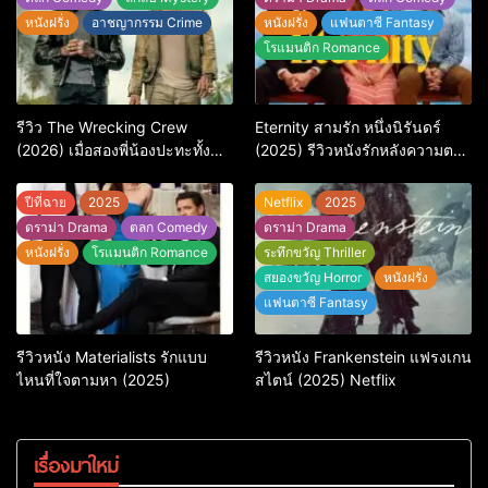
หนังฝรั่ง
อาชญากรรม Crime
หนังฝรั่ง
แฟนตาซี Fantasy
โรแมนติก Romance
รีวิว The Wrecking Crew
Eternity สามรัก หนึ่งนิรันดร์
(2026) เมื่อสองพี่น้องปะทะทั้ง
(2025) รีวิวหนังรักหลังความตาย
ศัตรูและใจในแอ็กชัน-คอมเมดี้
ที่ถามหัวใจว่ารักไหนควรอยู่ชั่วนิ
สุดบู๊
รันดร์
ปีที่ฉาย
2025
Netflix
2025
ดราม่า Drama
ตลก Comedy
ดราม่า Drama
หนังฝรั่ง
โรแมนติก Romance
ระทึกขวัญ Thriller
สยองขวัญ Horror
หนังฝรั่ง
แฟนตาซี Fantasy
รีวิวหนัง Materialists รักแบบ
รีวิวหนัง Frankenstein แฟรงเกน
ไหนที่ใจตามหา (2025)
สไตน์ (2025) Netflix
เรื่องมาใหม่