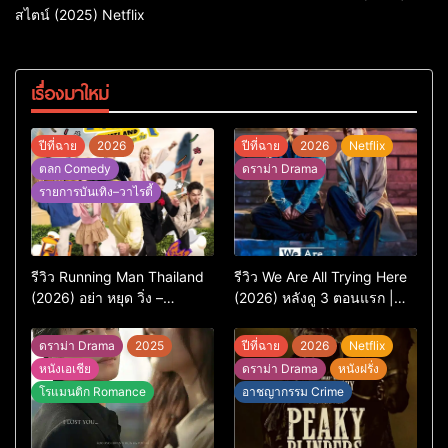
สไตน์ (2025) Netflix
เรื่องมาใหม่
ปีที่ฉาย
2026
ปีที่ฉาย
2026
Netflix
ตลก Comedy
ดราม่า Drama
รายการบันเทิง–วาไรตี้
รีวิว Running Man Thailand
รีวิว We Are All Trying Here
(2026) อย่า หยุด วิ่ง –
(2026) หลังดู 3 ตอนแรก |
เวอร์ชันไทยสนุกแค่ไหน เทียบ
ชีวิตคนธรรมดาที่พยายาม…
ต้นฉบับเกาหลี
แต่ยังไปไม่ถึงไหน
ดราม่า Drama
2025
ปีที่ฉาย
2026
Netflix
หนังเอเชีย
ดราม่า Drama
หนังฝรั่ง
โรแมนติก Romance
อาชญากรรม Crime