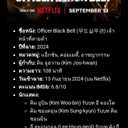
ชื่อหนัง:
Officer Black Belt (무도실무관) เจ้า
หน้าที่สายดำ
ปีที่ฉาย:
2024
หมวดหมู่:
แอ็กชัน, คอมเมดี้, อาชญากรรม
ผู้กำกับ:
คิม จูฮวาน (Kim Joo-hwan)
ความยาว:
108 นาที
วันเข้าฉาย:
13 กันยายน 2024 (บน Netflix)
คะแนน IMDb:
6.8/10
นักแสดง:
คิม อูบิน (Kim Woo-bin) รับบท อี จองโด
คิม ซองคยุน (Kim Sung-kyun) รับบท คิม
ซอนมิน
อี ฮยอนกอล (Lee Hyun-geol) รับบท คัง กี