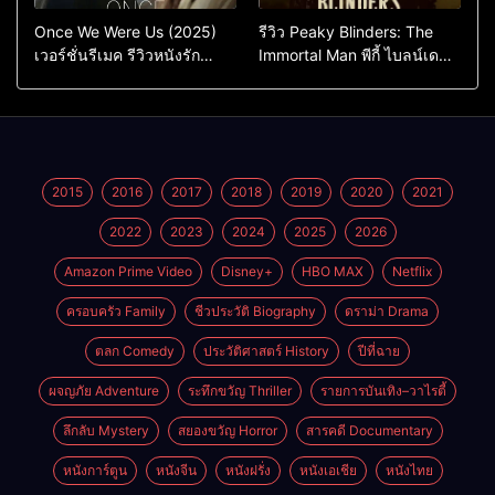
Once We Were Us (2025)
รีวิว Peaky Blinders: The
เวอร์ชั่นรีเมค รีวิวหนังรัก
Immortal Man พีกี้ ไบลน์เด
ดราม่าสุดเจ็บ
อร์ส ชายผู้เป็นอมตะ (2026)
2015
2016
2017
2018
2019
2020
2021
2022
2023
2024
2025
2026
Amazon Prime Video
Disney+
HBO MAX
Netflix
ครอบครัว Family
ชีวประวัติ Biography
ดราม่า Drama
ตลก Comedy
ประวัติศาสตร์ History
ปีที่ฉาย
ผจญภัย Adventure
ระทึกขวัญ Thriller
รายการบันเทิง–วาไรตี้
ลึกลับ Mystery
สยองขวัญ Horror
สารคดี Documentary
หนังการ์ตูน
หนังจีน
หนังฝรั่ง
หนังเอเชีย
หนังไทย