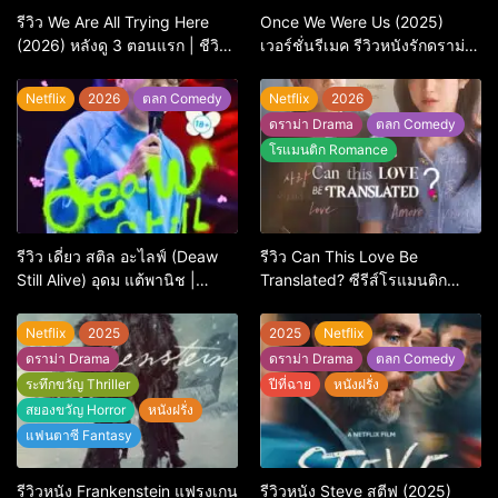
รีวิว We Are All Trying Here
Once We Were Us (2025)
(2026) หลังดู 3 ตอนแรก | ชีวิต
เวอร์ชั่นรีเมค รีวิวหนังรักดราม่า
คนธรรมดาที่พยายาม…แต่ยังไป
สุดเจ็บ
ไม่ถึงไหน
Netflix
2026
ตลก Comedy
Netflix
2026
ดราม่า Drama
ตลก Comedy
โรแมนติก Romance
รีวิว เดี่ยว สติล อะไลฟ์ (Deaw
รีวิว Can This Love Be
Still Alive) อุดม แต้พานิช |
Translated? ซีรีส์โรแมนติก
Netflix
ทดสอบความรักที่ชัดยิ่งกว่า
‘ภาษา’ จะบอกได้
Netflix
2025
2025
Netflix
ดราม่า Drama
ดราม่า Drama
ตลก Comedy
ระทึกขวัญ Thriller
ปีที่ฉาย
หนังฝรั่ง
สยองขวัญ Horror
หนังฝรั่ง
แฟนตาซี Fantasy
รีวิวหนัง Frankenstein แฟรงเกน
รีวิวหนัง Steve สตีฟ (2025)