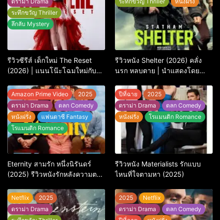
ดราม่า Drama
ระทึกขวัญ Thriller
หนังฝรั่ง
ระทึกขวัญ Thriller
ลึกลับ Mystery
รีวิวซีรีส์ เด็กใหม่ The Reset
รีวิวหนัง Shelter (2026) คลั่ง
(2026) | แนนโน๊ะโฉมใหม่กับ
นรก หลบตาย | นำแสดงโดย
การพิพากษาครั้งใหญ่
Jason Statham
Amazon Prime Video
2025
ปีที่ฉาย
2025
ดราม่า Drama
ตลก Comedy
ดราม่า Drama
ตลก Comedy
หนังฝรั่ง
แฟนตาซี Fantasy
หนังฝรั่ง
โรแมนติก Romance
โรแมนติก Romance
Eternity สามรัก หนึ่งนิรันดร์
รีวิวหนัง Materialists รักแบบ
(2025) รีวิวหนังรักหลังความตาย
ไหนที่ใจตามหา (2025)
ที่ถามหัวใจว่ารักไหนควรอยู่ชั่วนิ
รันดร์
Netflix
2025
2025
Netflix
ดราม่า Drama
ดราม่า Drama
ตลก Comedy