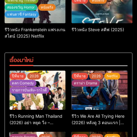
ระทึกขวัญ Thriller
ปีที่ฉาย
หนังฝรั่ง
สยองขวัญ Horror
หนังฝรั่ง
แฟนตาซี Fantasy
รีวิวหนัง Frankenstein แฟรงเกน
รีวิวหนัง Steve สตีฟ (2025)
สไตน์ (2025) Netflix
เรื่องมาใหม่
ปีที่ฉาย
2026
ปีที่ฉาย
2026
Netflix
ตลก Comedy
ดราม่า Drama
รายการบันเทิง–วาไรตี้
รีวิว Running Man Thailand
รีวิว We Are All Trying Here
(2026) อย่า หยุด วิ่ง –
(2026) หลังดู 3 ตอนแรก |
เวอร์ชันไทยสนุกแค่ไหน เทียบ
ชีวิตคนธรรมดาที่พยายาม…
ต้นฉบับเกาหลี
แต่ยังไปไม่ถึงไหน