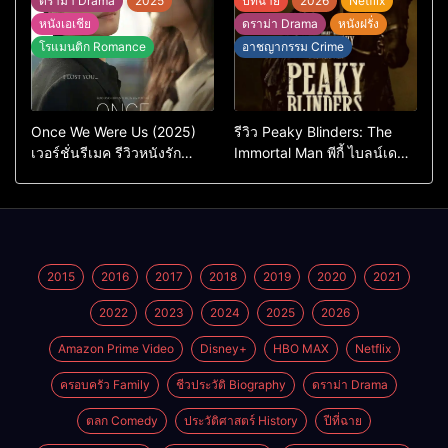
ดราม่า Drama
2025
ปีที่ฉาย
2026
Netflix
หนังเอเชีย
ดราม่า Drama
หนังฝรั่ง
โรแมนติก Romance
อาชญากรรม Crime
Once We Were Us (2025)
รีวิว Peaky Blinders: The
เวอร์ชั่นรีเมค รีวิวหนังรัก
Immortal Man พีกี้ ไบลน์เด
ดราม่าสุดเจ็บ
อร์ส ชายผู้เป็นอมตะ (2026)
2015
2016
2017
2018
2019
2020
2021
2022
2023
2024
2025
2026
Amazon Prime Video
Disney+
HBO MAX
Netflix
ครอบครัว Family
ชีวประวัติ Biography
ดราม่า Drama
ตลก Comedy
ประวัติศาสตร์ History
ปีที่ฉาย