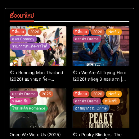
รันดร์
เรื่องมาใหม่
ปีที่ฉาย
2026
ปีที่ฉาย
2026
Netflix
ตลก Comedy
ดราม่า Drama
รายการบันเทิง–วาไรตี้
รีวิว Running Man Thailand
รีวิว We Are All Trying Here
(2026) อย่า หยุด วิ่ง –
(2026) หลังดู 3 ตอนแรก |
เวอร์ชันไทยสนุกแค่ไหน เทียบ
ชีวิตคนธรรมดาที่พยายาม…
ต้นฉบับเกาหลี
แต่ยังไปไม่ถึงไหน
ดราม่า Drama
2025
ปีที่ฉาย
2026
Netflix
หนังเอเชีย
ดราม่า Drama
หนังฝรั่ง
โรแมนติก Romance
อาชญากรรม Crime
Once We Were Us (2025)
รีวิว Peaky Blinders: The