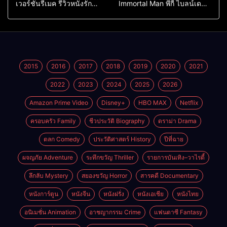
เวอร์ชั่นรีเมค รีวิวหนังรัก
Immortal Man พีกี้ ไบลน์เด
ดราม่าสุดเจ็บ
อร์ส ชายผู้เป็นอมตะ (2026)
2015
2016
2017
2018
2019
2020
2021
2022
2023
2024
2025
2026
Amazon Prime Video
Disney+
HBO MAX
Netflix
ครอบครัว Family
ชีวประวัติ Biography
ดราม่า Drama
ตลก Comedy
ประวัติศาสตร์ History
ปีที่ฉาย
ผจญภัย Adventure
ระทึกขวัญ Thriller
รายการบันเทิง–วาไรตี้
ลึกลับ Mystery
สยองขวัญ Horror
สารคดี Documentary
หนังการ์ตูน
หนังจีน
หนังฝรั่ง
หนังเอเชีย
หนังไทย
อนิเมชั่น Animation
อาชญากรรม Crime
แฟนตาซี Fantasy