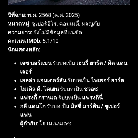
ปีที่ฉาย
: พ.ศ. 2568 (ค.ศ. 2025)
หมวดหมู่
: ซูเปอร์ฮีโร่, คอมเมดี้, ผจญภัย
ความยาว
: ยังไม่มีข้อมูลที่แน่ชัด
คะแนน IMDb
: 5.1/10
นักแสดงหลัก
:
เจซ นอร์แมน
รับบทเป็น
เฮนรี่ ฮาร์ต / คิด แดน
เจอร์
เอลล่า แอนเดอร์สัน
รับบทเป็น
ไพเพอร์ ฮาร์ต
ไมเคิล ดี. โคเฮน
รับบทเป็น
ชวอซ
แฟรงกี้ กรานเด
รับบทเป็น
แฟรงกินี่
กลี แดนโก
รับบทเป็น
มิสซี่ มาร์ติน / ซูเปอร์
แฟน
ผู้กำกับ
: โจ เมเนนเดซ