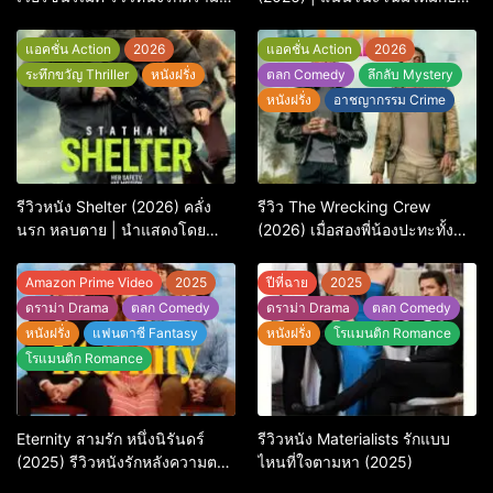
สุดเจ็บ
การพิพากษาครั้งใหญ่
แอคชั่น Action
2026
แอคชั่น Action
2026
ระทึกขวัญ Thriller
หนังฝรั่ง
ตลก Comedy
ลึกลับ Mystery
หนังฝรั่ง
อาชญากรรม Crime
รีวิวหนัง Shelter (2026) คลั่ง
รีวิว The Wrecking Crew
นรก หลบตาย | นำแสดงโดย
(2026) เมื่อสองพี่น้องปะทะทั้ง
Jason Statham
ศัตรูและใจในแอ็กชัน-คอมเมดี้
สุดบู๊
Amazon Prime Video
2025
ปีที่ฉาย
2025
ดราม่า Drama
ตลก Comedy
ดราม่า Drama
ตลก Comedy
หนังฝรั่ง
แฟนตาซี Fantasy
หนังฝรั่ง
โรแมนติก Romance
โรแมนติก Romance
Eternity สามรัก หนึ่งนิรันดร์
รีวิวหนัง Materialists รักแบบ
(2025) รีวิวหนังรักหลังความตาย
ไหนที่ใจตามหา (2025)
ที่ถามหัวใจว่ารักไหนควรอยู่ชั่วนิ