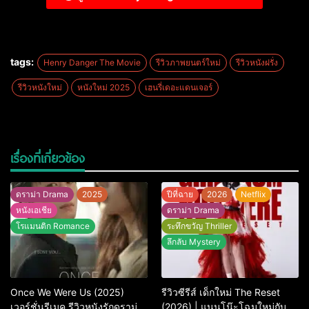
tags:
Henry Danger The Movie
รีวิวภาพยนตร์ใหม่
รีวิวหนังฝรั่ง
รีวิวหนังใหม่
หนังใหม่ 2025
เฮนรี่เดอะแดนเจอร์
เรื่องที่เกี่ยวข้อง
ดราม่า Drama
2025
ปีที่ฉาย
2026
Netflix
หนังเอเชีย
ดราม่า Drama
โรแมนติก Romance
ระทึกขวัญ Thriller
ลึกลับ Mystery
Once We Were Us (2025)
รีวิวซีรีส์ เด็กใหม่ The Reset
เวอร์ชั่นรีเมค รีวิวหนังรักดราม่า
(2026) | แนนโน๊ะโฉมใหม่กับ