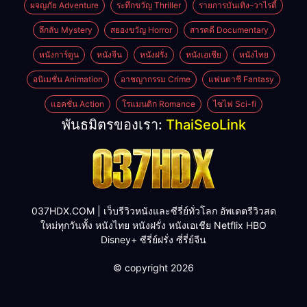
ผจญภัย Adventure
ระทึกขวัญ Thriller
รายการบันเทิง–วาไรตี้
ลึกลับ Mystery
สยองขวัญ Horror
สารคดี Documentary
หนังการ์ตูน
หนังจีน
หนังฝรั่ง
หนังเอเชีย
หนังไทย
อนิเมชั่น Animation
อาชญากรรม Crime
แฟนตาซี Fantasy
แอคชั่น Action
โรแมนติก Romance
ไซไฟ Sci-fi
พันธมิตรของเรา:
ThaiSeoLink
037HDX.COM | เว็บรีวิวหนังและซีรี่ย์ทั่วโลก อัพเดตรีวิวสด
ใหม่ทุกวันทั้ง หนังไทย หนังฝรั่ง หนังเอเชีย Netflix HBO
Disney+ ซีรี่ย์ฝรั่ง ซี่รี่ย์จีน
© copyright 2026