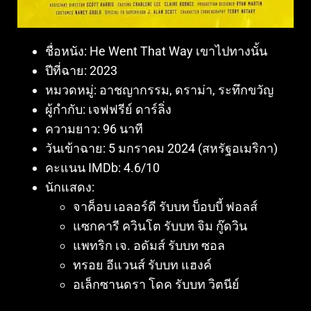
ชื่อหนัง:
He Went That Way
​ เขาไปทางนั้น
ปีที่ฉาย:
2023
หมวดหมู่:
อาชญากรรม, ดราม่า, ระทึกขวัญ
ผู้กำกับ:
เจฟฟรีย์ ดาร์ลิ่ง
ความยาว:
96 นาที
วันเข้าฉาย:
5 มกราคม 2024 (สหรัฐอเมริกา)
คะแนน IMDb:
4.6/10
นักแสดง:
จาค็อบ เอลอร์ดี รับบท บ็อบบี้ ฟอลส์
แซกคารี ควินโต รับบท จิม กู๊ดวิน
แพทริก เจ. อดัมส์ รับบท ซอล
ทรอย อีแวนส์ รับบท แฮงค์
อเล็กซานดรา โดค รับบท วิตนีย์