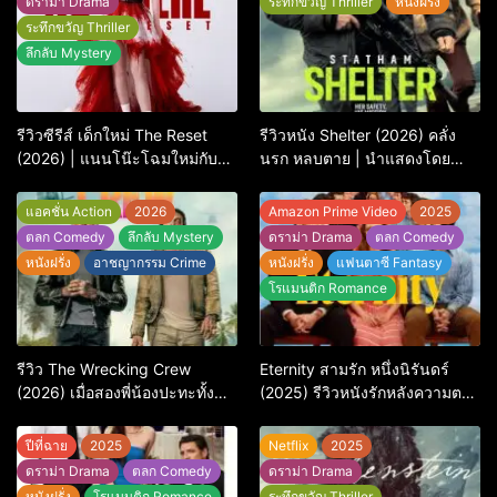
ดราม่า Drama
ระทึกขวัญ Thriller
หนังฝรั่ง
ระทึกขวัญ Thriller
ลึกลับ Mystery
รีวิวซีรีส์ เด็กใหม่ The Reset
รีวิวหนัง Shelter (2026) คลั่ง
(2026) | แนนโน๊ะโฉมใหม่กับ
นรก หลบตาย | นำแสดงโดย
การพิพากษาครั้งใหญ่
Jason Statham
แอคชั่น Action
2026
Amazon Prime Video
2025
ตลก Comedy
ลึกลับ Mystery
ดราม่า Drama
ตลก Comedy
หนังฝรั่ง
อาชญากรรม Crime
หนังฝรั่ง
แฟนตาซี Fantasy
โรแมนติก Romance
รีวิว The Wrecking Crew
Eternity สามรัก หนึ่งนิรันดร์
(2026) เมื่อสองพี่น้องปะทะทั้ง
(2025) รีวิวหนังรักหลังความตาย
ศัตรูและใจในแอ็กชัน-คอมเมดี้
ที่ถามหัวใจว่ารักไหนควรอยู่ชั่วนิ
สุดบู๊
รันดร์
ปีที่ฉาย
2025
Netflix
2025
ดราม่า Drama
ตลก Comedy
ดราม่า Drama
หนังฝรั่ง
โรแมนติก Romance
ระทึกขวัญ Thriller