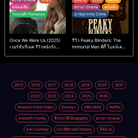
หนังเอเชีย
ดราม่า Drama
หนังฝรั่ง
โรแมนติก Romance
อาชญากรรม Crime
Once We Were Us (2025)
รีวิว Peaky Blinders: The
เวอร์ชั่นรีเมค รีวิวหนังรัก
Immortal Man พีกี้ ไบลน์เด
ดราม่าสุดเจ็บ
อร์ส ชายผู้เป็นอมตะ (2026)
2015
2016
2017
2018
2019
2020
2021
2022
2023
2024
2025
2026
Amazon Prime Video
Disney+
HBO MAX
Netflix
ครอบครัว Family
ชีวประวัติ Biography
ดราม่า Drama
ตลก Comedy
ประวัติศาสตร์ History
ปีที่ฉาย