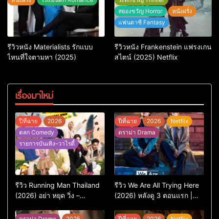
สยองขวัญ Horror
หนังฝรั่ง
แฟนตาซี Fantasy
รีวิวหนัง Materialists รักแบบ
รีวิวหนัง Frankenstein แฟรงเกน
ไหนที่ใจตามหา (2025)
สไตน์ (2025) Netflix
เรื่องมาใหม่
ปีที่ฉาย
2026
ปีที่ฉาย
2026
Netflix
ตลก Comedy
ดราม่า Drama
รายการบันเทิง–วาไรตี้
รีวิว Running Man Thailand
รีวิว We Are All Trying Here
(2026) อย่า หยุด วิ่ง –
(2026) หลังดู 3 ตอนแรก |
เวอร์ชันไทยสนุกแค่ไหน เทียบ
ชีวิตคนธรรมดาที่พยายาม…
ต้นฉบับเกาหลี
แต่ยังไปไม่ถึงไหน
ดราม่า Drama
2025
ปีที่ฉาย
2026
Netflix