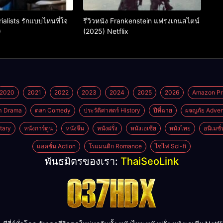
rialists รักแบบไหนที่ใจ
รีวิวหนัง Frankenstein แฟรงเกนสไตน์
)
(2025) Netflix
2020
2021
2022
2023
2024
2025
2026
Amazon Pr
า Drama
ตลก Comedy
ประวัติศาสตร์ History
ปีที่ฉาย
ผจญภัย Adven
tary
หนังการ์ตูน
หนังจีน
หนังฝรั่ง
หนังเอเชีย
หนังไทย
อนิเมชั
แอคชั่น Action
โรแมนติก Romance
ไซไฟ Sci-fi
พันธมิตรของเรา:
ThaiSeoLink