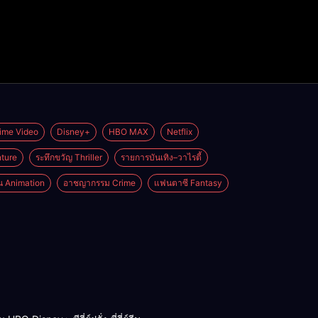
ime Video
Disney+
HBO MAX
Netflix
ture
ระทึกขวัญ Thriller
รายการบันเทิง–วาไรตี้
่น Animation
อาชญากรรม Crime
แฟนตาซี Fantasy