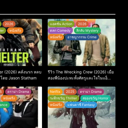
2026
แอคชั่น Action
2026
ler
หนังฝรั่ง
ตลก Comedy
ลึกลับ Mystery
หนังฝรั่ง
อาชญากรรม Crime
ter (2026) คลั่งนรก หลบ
รีวิว The Wrecking Crew (2026) เมื่อ
งโดย Jason Statham
สองพี่น้องปะทะทั้งศัตรูและใจในแอ็
กชัน-คอมเมดี้สุดบู๊
5
ดราม่า Drama
Netflix
2025
ดราม่า Drama
หนังฝรั่ง
ระทึกขวัญ Thriller
สยองขวัญ Horror
ance
หนังฝรั่ง
แฟนตาซี Fantasy