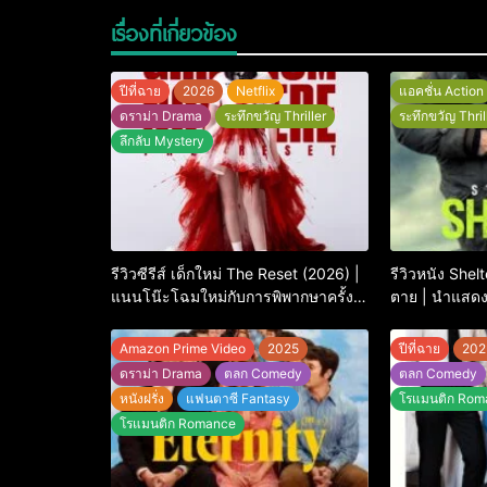
เรื่องที่เกี่ยวข้อง
ปีที่ฉาย
2026
Netflix
แอคชั่น Action
ดราม่า Drama
ระทึกขวัญ Thriller
ระทึกขวัญ Thril
ลึกลับ Mystery
รีวิวซีรีส์ เด็กใหม่ The Reset (2026) |
รีวิวหนัง Shel
แนนโน๊ะโฉมใหม่กับการพิพากษาครั้ง
ตาย | นำแสด
ใหญ่
Amazon Prime Video
2025
ปีที่ฉาย
202
ดราม่า Drama
ตลก Comedy
ตลก Comedy
หนังฝรั่ง
แฟนตาซี Fantasy
โรแมนติก Rom
โรแมนติก Romance