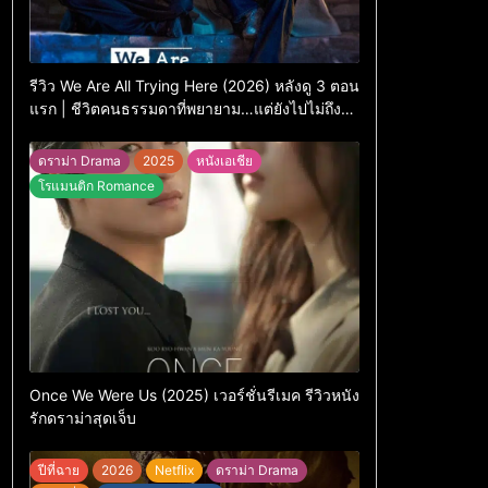
รีวิว We Are All Trying Here (2026) หลังดู 3 ตอน
แรก | ชีวิตคนธรรมดาที่พยายาม…แต่ยังไปไม่ถึง
ไหน
ดราม่า Drama
2025
หนังเอเชีย
โรแมนติก Romance
Once We Were Us (2025) เวอร์ชั่นรีเมค รีวิวหนัง
รักดราม่าสุดเจ็บ
ปีที่ฉาย
2026
Netflix
ดราม่า Drama