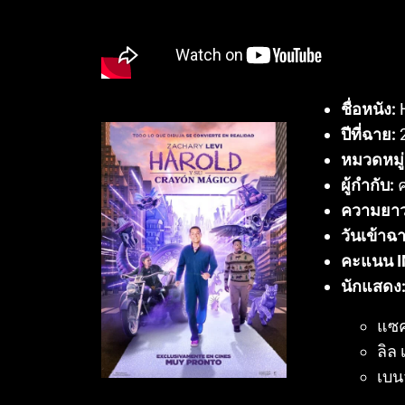
ชื่อหนัง:
H
ปีที่ฉาย:
หมวดหมู่
ผู้กำกับ:
ค
ความยาว
วันเข้าฉ
คะแนน I
นักแสดง
แซค
ลิล 
เบน