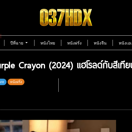
ปีที่ฉาย
หนังไทย
หนังฝรั่ง
หนังจีน
หนังเอเ
rple Crayon (2024) แฮโรลด์กับสีเทีย
ure
หนังฝรั่ง