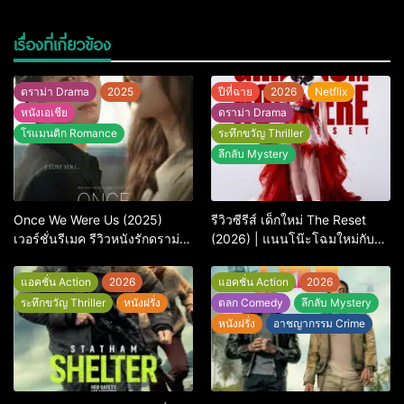
เรื่องที่เกี่ยวข้อง
ดราม่า Drama
2025
ปีที่ฉาย
2026
Netflix
หนังเอเชีย
ดราม่า Drama
โรแมนติก Romance
ระทึกขวัญ Thriller
ลึกลับ Mystery
Once We Were Us (2025)
รีวิวซีรีส์ เด็กใหม่ The Reset
เวอร์ชั่นรีเมค รีวิวหนังรักดราม่า
(2026) | แนนโน๊ะโฉมใหม่กับ
สุดเจ็บ
การพิพากษาครั้งใหญ่
แอคชั่น Action
2026
แอคชั่น Action
2026
ระทึกขวัญ Thriller
หนังฝรั่ง
ตลก Comedy
ลึกลับ Mystery
หนังฝรั่ง
อาชญากรรม Crime