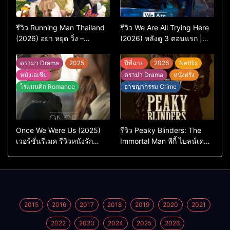
รีวิว Running Man Thailand
รีวิว We Are All Trying Here
(2026) อย่า หยุด วิ่ง –
(2026) หลังดู 3 ตอนแรก |
เวอร์ชันไทยสนุกแค่ไหน เทียบ
ชีวิตคนธรรมดาที่พยายาม…
ต้นฉบับเกาหลี
แต่ยังไปไม่ถึงไหน
ดราม่า Drama
2025
ปีที่ฉาย
2026
Netflix
หนังเอเชีย
ดราม่า Drama
หนังฝรั่ง
โรแมนติก Romance
อาชญากรรม Crime
Once We Were Us (2025)
รีวิว Peaky Blinders: The
เวอร์ชั่นรีเมค รีวิวหนังรัก
Immortal Man พีกี้ ไบลน์เด
ดราม่าสุดเจ็บ
อร์ส ชายผู้เป็นอมตะ (2026)
2015
2016
2017
2018
2019
2020
2021
2022
2023
2024
2025
2026