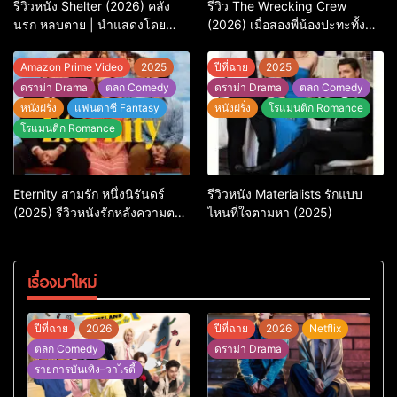
รีวิวหนัง Shelter (2026) คลั่ง
รีวิว The Wrecking Crew
นรก หลบตาย | นำแสดงโดย
(2026) เมื่อสองพี่น้องปะทะทั้ง
Jason Statham
ศัตรูและใจในแอ็กชัน-คอมเมดี้
สุดบู๊
Amazon Prime Video
2025
ปีที่ฉาย
2025
ดราม่า Drama
ตลก Comedy
ดราม่า Drama
ตลก Comedy
หนังฝรั่ง
แฟนตาซี Fantasy
หนังฝรั่ง
โรแมนติก Romance
โรแมนติก Romance
Eternity สามรัก หนึ่งนิรันดร์
รีวิวหนัง Materialists รักแบบ
(2025) รีวิวหนังรักหลังความตาย
ไหนที่ใจตามหา (2025)
ที่ถามหัวใจว่ารักไหนควรอยู่ชั่วนิ
รันดร์
เรื่องมาใหม่
ปีที่ฉาย
2026
ปีที่ฉาย
2026
Netflix
ตลก Comedy
ดราม่า Drama
รายการบันเทิง–วาไรตี้