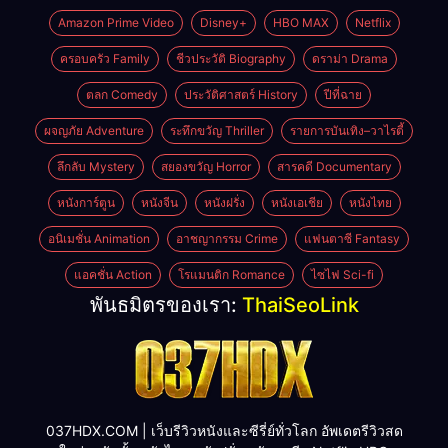
Amazon Prime Video
Disney+
HBO MAX
Netflix
ครอบครัว Family
ชีวประวัติ Biography
ดราม่า Drama
ตลก Comedy
ประวัติศาสตร์ History
ปีที่ฉาย
ผจญภัย Adventure
ระทึกขวัญ Thriller
รายการบันเทิง–วาไรตี้
ลึกลับ Mystery
สยองขวัญ Horror
สารคดี Documentary
หนังการ์ตูน
หนังจีน
หนังฝรั่ง
หนังเอเชีย
หนังไทย
อนิเมชั่น Animation
อาชญากรรม Crime
แฟนตาซี Fantasy
แอคชั่น Action
โรแมนติก Romance
ไซไฟ Sci-fi
พันธมิตรของเรา:
ThaiSeoLink
037HDX.COM | เว็บรีวิวหนังและซีรี่ย์ทั่วโลก อัพเดตรีวิวสด