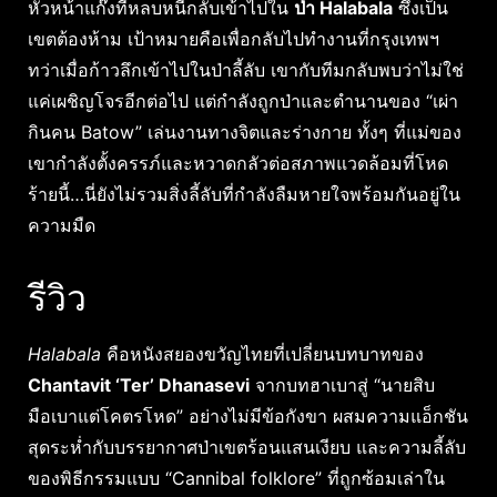
หัวหน้าแก๊งที่หลบหนีกลับเข้าไปใน
ป่า Halabala
ซึ่งเป็น
เขตต้องห้าม เป้าหมายคือเพื่อกลับไปทำงานที่กรุงเทพฯ
ทว่าเมื่อก้าวลึกเข้าไปในป่าลี้ลับ เขากับทีมกลับพบว่าไม่ใช่
แค่เผชิญโจรอีกต่อไป แต่กำลังถูกป่าและตำนานของ “เผ่า
กินคน Batow” เล่นงานทางจิตและร่างกาย ทั้งๆ ที่แม่ของ
เขากำลังตั้งครรภ์และหวาดกลัวต่อสภาพแวดล้อมที่โหด
ร้ายนี้…นี่ยังไม่รวมสิ่งลี้ลับที่กำลังลืมหายใจพร้อมกันอยู่ใน
ความมืด
รีวิว
Halabala
คือหนังสยองขวัญไทยที่เปลี่ยนบทบาทของ
Chantavit ‘Ter’ Dhanasevi
จากบทฮาเบาสู่ “นายสิบ
มือเบาแต่โคตรโหด” อย่างไม่มีข้อกังขา ผสมความแอ็กชัน
สุดระห่ำกับบรรยากาศป่าเขตร้อนแสนเงียบ และความลี้ลับ
ของพิธีกรรมแบบ “Cannibal folklore” ที่ถูกซ้อมเล่าใน