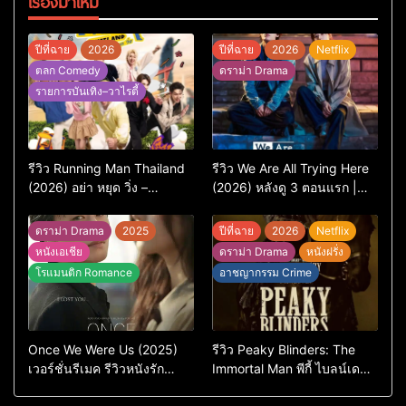
เรื่องมาใหม่
ปีที่ฉาย
2026
ปีที่ฉาย
2026
Netflix
ตลก Comedy
ดราม่า Drama
รายการบันเทิง–วาไรตี้
รีวิว Running Man Thailand
รีวิว We Are All Trying Here
(2026) อย่า หยุด วิ่ง –
(2026) หลังดู 3 ตอนแรก |
เวอร์ชันไทยสนุกแค่ไหน เทียบ
ชีวิตคนธรรมดาที่พยายาม…
ต้นฉบับเกาหลี
แต่ยังไปไม่ถึงไหน
ดราม่า Drama
2025
ปีที่ฉาย
2026
Netflix
หนังเอเชีย
ดราม่า Drama
หนังฝรั่ง
โรแมนติก Romance
อาชญากรรม Crime
Once We Were Us (2025)
รีวิว Peaky Blinders: The
เวอร์ชั่นรีเมค รีวิวหนังรัก
Immortal Man พีกี้ ไบลน์เด
ดราม่าสุดเจ็บ
อร์ส ชายผู้เป็นอมตะ (2026)