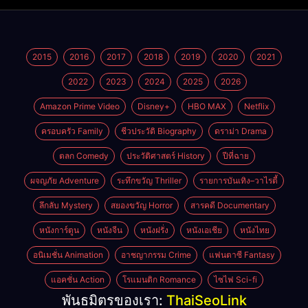
2015
2016
2017
2018
2019
2020
2021
2022
2023
2024
2025
2026
Amazon Prime Video
Disney+
HBO MAX
Netflix
ครอบครัว Family
ชีวประวัติ Biography
ดราม่า Drama
ตลก Comedy
ประวัติศาสตร์ History
ปีที่ฉาย
ผจญภัย Adventure
ระทึกขวัญ Thriller
รายการบันเทิง–วาไรตี้
ลึกลับ Mystery
สยองขวัญ Horror
สารคดี Documentary
หนังการ์ตูน
หนังจีน
หนังฝรั่ง
หนังเอเชีย
หนังไทย
อนิเมชั่น Animation
อาชญากรรม Crime
แฟนตาซี Fantasy
แอคชั่น Action
โรแมนติก Romance
ไซไฟ Sci-fi
พันธมิตรของเรา:
ThaiSeoLink