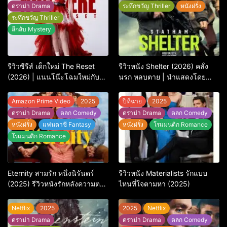
ดราม่า Drama
ระทึกขวัญ Thriller
หนังฝรั่ง
ระทึกขวัญ Thriller
ลึกลับ Mystery
รีวิวซีรีส์ เด็กใหม่ The Reset
รีวิวหนัง Shelter (2026) คลั่ง
(2026) | แนนโน๊ะโฉมใหม่กับ
นรก หลบตาย | นำแสดงโดย
การพิพากษาครั้งใหญ่
Jason Statham
Amazon Prime Video
2025
ปีที่ฉาย
2025
ดราม่า Drama
ตลก Comedy
ดราม่า Drama
ตลก Comedy
หนังฝรั่ง
แฟนตาซี Fantasy
หนังฝรั่ง
โรแมนติก Romance
โรแมนติก Romance
Eternity สามรัก หนึ่งนิรันดร์
รีวิวหนัง Materialists รักแบบ
(2025) รีวิวหนังรักหลังความตาย
ไหนที่ใจตามหา (2025)
ที่ถามหัวใจว่ารักไหนควรอยู่ชั่วนิ
รันดร์
Netflix
2025
2025
Netflix
ดราม่า Drama
ดราม่า Drama
ตลก Comedy