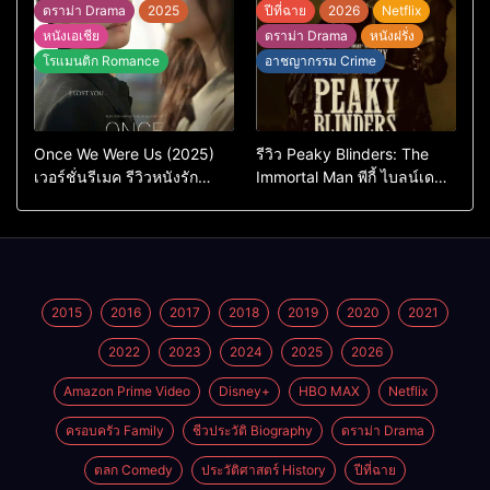
ต้นฉบับเกาหลี
แต่ยังไปไม่ถึงไหน
ดราม่า Drama
2025
ปีที่ฉาย
2026
Netflix
หนังเอเชีย
ดราม่า Drama
หนังฝรั่ง
โรแมนติก Romance
อาชญากรรม Crime
Once We Were Us (2025)
รีวิว Peaky Blinders: The
เวอร์ชั่นรีเมค รีวิวหนังรัก
Immortal Man พีกี้ ไบลน์เด
ดราม่าสุดเจ็บ
อร์ส ชายผู้เป็นอมตะ (2026)
2015
2016
2017
2018
2019
2020
2021
2022
2023
2024
2025
2026
Amazon Prime Video
Disney+
HBO MAX
Netflix
ครอบครัว Family
ชีวประวัติ Biography
ดราม่า Drama
ตลก Comedy
ประวัติศาสตร์ History
ปีที่ฉาย