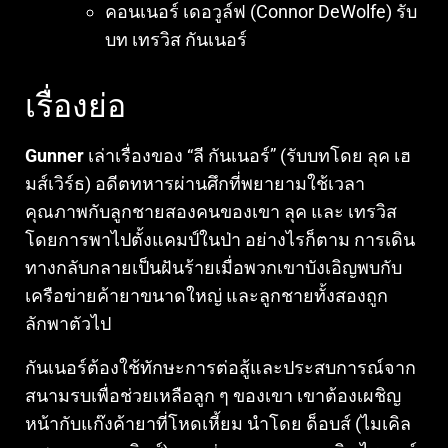
คอนเนอร์ เดอวูล์ฟ (Connor DeWolfe) รับ
บท เทรวิส กันเนอร์
เรื่องย่อ
Gunner
เล่าเรื่องของ “ลี กันเนอร์” (รับบทโดย ลุค เฮ
มส์เวิร์ธ) อดีตทหารผ่านศึกที่พยายามใช้เวลา
คุณภาพกับลูกชายสองคนของเขา ลุค และ เทรวิส
โดยการพาไปตั้งแคมป์ในป่า อย่างไรก็ตาม การเดิน
ทางกลับกลายเป็นฝันร้ายเมื่อพวกเขาบังเอิญพบกับ
เครือข่ายค้ายาขนาดใหญ่ และลูกชายทั้งสองถูก
ลักพาตัวไป
กันเนอร์ต้องใช้ทักษะการต่อสู้และประสบการณ์จาก
สนามรบเพื่อช่วยเหลือลูก ๆ ของเขา เขาต้องเผชิญ
หน้ากับแก๊งค้ายาที่โหดเหี้ยม นำโดย ด็อบส์ (ไมเคิล