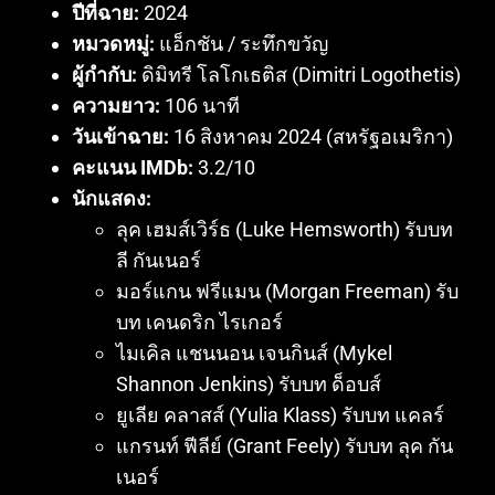
ปีที่ฉาย:
2024
หมวดหมู่:
แอ็กชัน / ระทึกขวัญ
ผู้กำกับ:
ดิมิทรี โลโกเธติส (Dimitri Logothetis)
ความยาว:
106 นาที
วันเข้าฉาย:
16 สิงหาคม 2024 (สหรัฐอเมริกา)
คะแนน IMDb:
3.2/10
นักแสดง:
ลุค เฮมส์เวิร์ธ (Luke Hemsworth) รับบท
ลี กันเนอร์
มอร์แกน ฟรีแมน (Morgan Freeman) รับ
บท เคนดริก ไรเกอร์
ไมเคิล แชนนอน เจนกินส์ (Mykel
Shannon Jenkins) รับบท ด็อบส์
ยูเลีย คลาสส์ (Yulia Klass) รับบท แคลร์
แกรนท์ ฟีลีย์ (Grant Feely) รับบท ลุค กัน
เนอร์