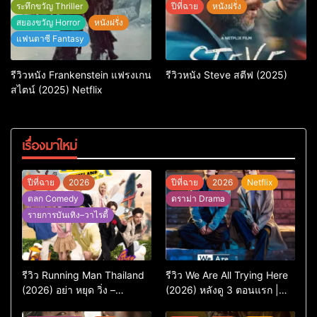
ระทึกขวัญ Thriller
ปีที่ฉาย
หนังฝรั่ง
สยองขวัญ Horror
หนังฝรั่ง
แฟนตาซี Fantasy
รีวิวหนัง Frankenstein แฟรงเกน
รีวิวหนัง Steve สตีฟ (2025)
สไตน์ (2025) Netflix
เรื่องมาใหม่
ปีที่ฉาย
2026
ปีที่ฉาย
2026
Netflix
ตลก Comedy
ดราม่า Drama
รายการบันเทิง–วาไรตี้
รีวิว Running Man Thailand
รีวิว We Are All Trying Here
(2026) อย่า หยุด วิ่ง –
(2026) หลังดู 3 ตอนแรก |
เวอร์ชันไทยสนุกแค่ไหน เทียบ
ชีวิตคนธรรมดาที่พยายาม…