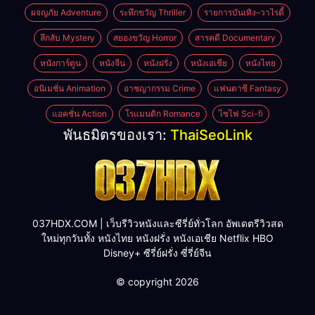
ผจญภัย Adventure
ระทึกขวัญ Thriller
รายการบันเทิง–วาไรตี้
ลึกลับ Mystery
สยองขวัญ Horror
สารคดี Documentary
หนังการ์ตูน
หนังจีน
หนังฝรั่ง
หนังเอเชีย
หนังไทย
อนิเมชั่น Animation
อาชญากรรม Crime
แฟนตาซี Fantasy
แอคชั่น Action
โรแมนติก Romance
ไซไฟ Sci-fi
พันธมิตรของเรา:
ThaiSeoLink
037HDX.COM | เว็บรีวิวหนังและซีรี่ย์ทั่วโลก อัพเดตรีวิวสด
ใหม่ทุกวันทั้ง หนังไทย หนังฝรั่ง หนังเอเชีย Netflix HBO
Disney+ ซีรี่ย์ฝรั่ง ซี่รี่ย์จีน
© copyright 2026