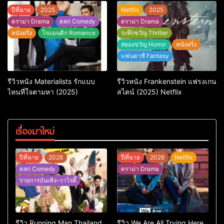
สุดบู๊
รันดร์
ปีที่ฉาย
2025
Netflix
2025
ดราม่า Drama
ตลก Comedy
ดราม่า Drama
หนังฝรั่ง
โรแมนติก Romance
ระทึกขวัญ Thriller
สยองขวัญ Horror
หนังฝรั่ง
แฟนตาซี Fantasy
รีวิวหนัง Materialists รักแบบ
รีวิวหนัง Frankenstein แฟรงเกน
ไหนที่ใจตามหา (2025)
สไตน์ (2025) Netflix
เรื่องมาใหม่
ปีที่ฉาย
2026
ปีที่ฉาย
2026
Netflix
ตลก Comedy
ดราม่า Drama
รายการบันเทิง–วาไรตี้
รีวิว Running Man Thailand
รีวิว We Are All Trying Here