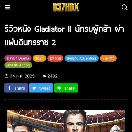
รีวิวหนัง Gladiator II นักรบผู้กล้า ผ่า
แผ่นดินทรราช 2
ดราม่า Drama
2024
ปีที่ฉาย
ผจญภัย Adventure
หนังฝรั่ง
แอคชั่น Action
04 ก.พ. 2025
2492
share
tweet
share