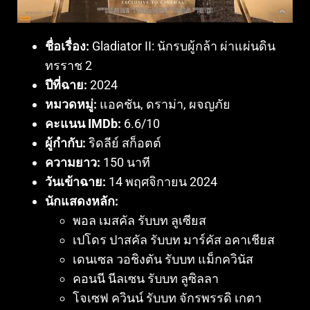
ชื่อเรื่อง:
Gladiator II: นักรบผู้กล้า ผ่าแผ่นดิน
ทรราช 2
ปีที่ฉาย:
2024
หมวดหมู่:
แอคชัน, ดราม่า, ผจญภัย
คะแนน IMDb:
6.6/10
ผู้กำกับ:
ริดลีย์ สก็อตต์
ความยาว:
150 นาที
วันเข้าฉาย:
14 พฤศจิกายน 2024
นักแสดงหลัก:
พอล เมสคัล รับบท ลูเซียส
เปโดร ปาสคัล รับบท มาร์คัส อคาเชียส
เดนเซล วอชิงตัน รับบท แม็กควินัส
คอนนี นีลเซน รับบท ลูซิลลา
โจเซฟ ควินน์ รับบท จักรพรรดิ เกตา