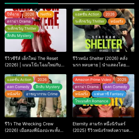
ปีที่ฉาย
2026
Netflix
แอคชั่น Action
2026
ดราม่า Drama
ระทึกขวัญ Thriller
หนังฝรั่ง
ระทึกขวัญ Thriller
ลึกลับ Mystery
รีวิวซีรีส์ เด็กใหม่ The Reset
รีวิวหนัง Shelter (2026) คลั่ง
(2026) | แนนโน๊ะโฉมใหม่กับ
นรก หลบตาย | นำแสดงโดย
การพิพากษาครั้งใหญ่
Jason Statham
แอคชั่น Action
2026
Amazon Prime Video
2025
ตลก Comedy
ลึกลับ Mystery
ดราม่า Drama
ตลก Comedy
หนังฝรั่ง
อาชญากรรม Crime
หนังฝรั่ง
แฟนตาซี Fantasy
โรแมนติก Romance
รีวิว The Wrecking Crew
Eternity สามรัก หนึ่งนิรันดร์
(2026) เมื่อสองพี่น้องปะทะทั้ง
(2025) รีวิวหนังรักหลังความตาย
ศัตรูและใจในแอ็กชัน-คอมเมดี้
ที่ถามหัวใจว่ารักไหนควรอยู่ชั่วนิ