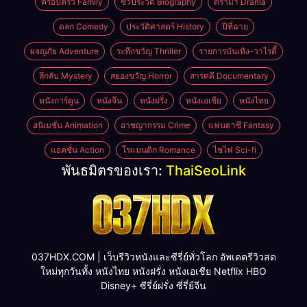
ครอบครัว Family
ชีวประวัติ Biography
ดราม่า Drama
ตลก Comedy
ประวัติศาสตร์ History
ปีที่ฉาย
ผจญภัย Adventure
ระทึกขวัญ Thriller
รายการบันเทิง–วาไรตี้
ลึกลับ Mystery
สยองขวัญ Horror
สารคดี Documentary
หนังการ์ตูน
หนังจีน
หนังฝรั่ง
หนังเอเชีย
หนังไทย
อนิเมชั่น Animation
อาชญากรรม Crime
แฟนตาซี Fantasy
แอคชั่น Action
โรแมนติก Romance
ไซไฟ Sci-fi
พันธมิตรของเรา:
ThaiSeoLink
037HDX.COM | เว็บรีวิวหนังและซีรี่ย์ทั่วโลก อัพเดตรีวิวสด
ใหม่ทุกวันทั้ง หนังไทย หนังฝรั่ง หนังเอเชีย Netflix HBO
Disney+ ซีรี่ย์ฝรั่ง ซี่รี่ย์จีน