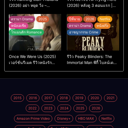
(2026) อย่า หยุด วิ่ง –
(2026) หลังดู 3 ตอนแรก |
เวอร์ชันไทยสนุกแค่ไหน เทียบ
ชีวิตคนธรรมดาที่พยายาม…
ต้นฉบับเกาหลี
แต่ยังไปไม่ถึงไหน
ดราม่า Drama
2025
ปีที่ฉาย
2026
Netflix
หนังเอเชีย
ดราม่า Drama
หนังฝรั่ง
โรแมนติก Romance
อาชญากรรม Crime
Once We Were Us (2025)
รีวิว Peaky Blinders: The
เวอร์ชั่นรีเมค รีวิวหนังรัก
Immortal Man พีกี้ ไบลน์เด
ดราม่าสุดเจ็บ
อร์ส ชายผู้เป็นอมตะ (2026)
2015
2016
2017
2018
2019
2020
2021
2022
2023
2024
2025
2026
Amazon Prime Video
Disney+
HBO MAX
Netflix