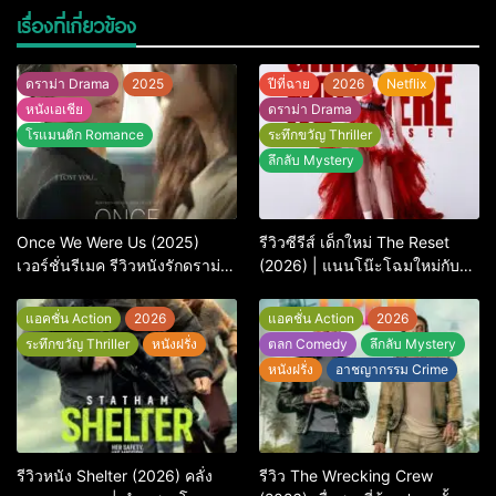
เรื่องที่เกี่ยวข้อง
ดราม่า Drama
2025
ปีที่ฉาย
2026
Netflix
หนังเอเชีย
ดราม่า Drama
โรแมนติก Romance
ระทึกขวัญ Thriller
ลึกลับ Mystery
Once We Were Us (2025)
รีวิวซีรีส์ เด็กใหม่ The Reset
เวอร์ชั่นรีเมค รีวิวหนังรักดราม่า
(2026) | แนนโน๊ะโฉมใหม่กับ
สุดเจ็บ
การพิพากษาครั้งใหญ่
แอคชั่น Action
2026
แอคชั่น Action
2026
ระทึกขวัญ Thriller
หนังฝรั่ง
ตลก Comedy
ลึกลับ Mystery
หนังฝรั่ง
อาชญากรรม Crime
รีวิวหนัง Shelter (2026) คลั่ง
รีวิว The Wrecking Crew