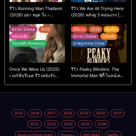
รีวิว Running Man Thailand
รีวิว We Are All Trying Here
(2026) อย่า หยุด วิ่ง –
(2026) หลังดู 3 ตอนแรก |
เวอร์ชันไทยสนุกแค่ไหน เทียบ
ชีวิตคนธรรมดาที่พยายาม…
ต้นฉบับเกาหลี
แต่ยังไปไม่ถึงไหน
ดราม่า Drama
2025
ปีที่ฉาย
2026
Netflix
หนังเอเชีย
ดราม่า Drama
หนังฝรั่ง
โรแมนติก Romance
อาชญากรรม Crime
Once We Were Us (2025)
รีวิว Peaky Blinders: The
เวอร์ชั่นรีเมค รีวิวหนังรัก
Immortal Man พีกี้ ไบลน์เด
ดราม่าสุดเจ็บ
อร์ส ชายผู้เป็นอมตะ (2026)
2015
2016
2017
2018
2019
2020
2021
2022
2023
2024
2025
2026
Amazon Prime Video
Disney+
HBO MAX
Netflix