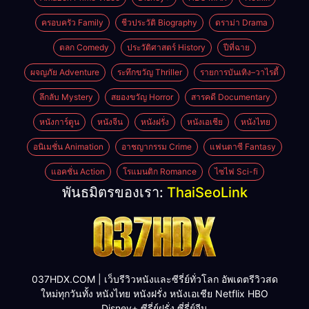
ครอบครัว Family
ชีวประวัติ Biography
ดราม่า Drama
ตลก Comedy
ประวัติศาสตร์ History
ปีที่ฉาย
ผจญภัย Adventure
ระทึกขวัญ Thriller
รายการบันเทิง–วาไรตี้
ลึกลับ Mystery
สยองขวัญ Horror
สารคดี Documentary
หนังการ์ตูน
หนังจีน
หนังฝรั่ง
หนังเอเชีย
หนังไทย
อนิเมชั่น Animation
อาชญากรรม Crime
แฟนตาซี Fantasy
แอคชั่น Action
โรแมนติก Romance
ไซไฟ Sci-fi
พันธมิตรของเรา:
ThaiSeoLink
037HDX.COM | เว็บรีวิวหนังและซีรี่ย์ทั่วโลก อัพเดตรีวิวสด
ใหม่ทุกวันทั้ง หนังไทย หนังฝรั่ง หนังเอเชีย Netflix HBO
Disney+ ซีรี่ย์ฝรั่ง ซี่รี่ย์จีน