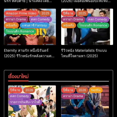
นรก หลบตาย | นำแสดงโดย
(2026) เมื่อสองพี่น้องปะทะทั้ง
Jason Statham
ศัตรูและใจในแอ็กชัน-คอมเมดี้
สุดบู๊
Amazon Prime Video
2025
ปีที่ฉาย
2025
ดราม่า Drama
ตลก Comedy
ดราม่า Drama
ตลก Comedy
หนังฝรั่ง
แฟนตาซี Fantasy
หนังฝรั่ง
โรแมนติก Romance
โรแมนติก Romance
Eternity สามรัก หนึ่งนิรันดร์
รีวิวหนัง Materialists รักแบบ
(2025) รีวิวหนังรักหลังความตาย
ไหนที่ใจตามหา (2025)
ที่ถามหัวใจว่ารักไหนควรอยู่ชั่วนิ
รันดร์
เรื่องมาใหม่
ปีที่ฉาย
2026
ปีที่ฉาย
2026
Netflix
ตลก Comedy
ดราม่า Drama
รายการบันเทิง–วาไรตี้