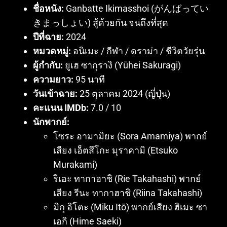
ชื่อหนัง:
Ganbatte Ikimasshoi (がんばってい
きまっしょい) สู้ด้วยกัน จนถึงที่สุด
ปีที่ฉาย:
2024
หมวดหมู่:
อนิเมะ / กีฬา / ดราม่า / ชีวิตวัยรุ่น
ผู้กำกับ:
ยูเฮ ซากุรางิ (Yūhei Sakuragi)
ความยาว:
95 นาที
วันเข้าฉาย:
25 ตุลาคม 2024 (ญี่ปุ่น)
คะแนน IMDb:
7.0 / 10
นักพากย์:
โซระ อามามิยะ (Sora Amamiya) พากย์
เสียง เอ็ตสึโกะ มุราคามิ (Etsuko
Murakami)
ริเอะ ทากาฮาชิ (Rie Takahashi) พากย์
เสียง รีนะ ทากาฮาชิ (Riina Takahashi)
มิกุ อิโตะ (Miku Itō) พากย์เสียง ฮิเมะ ซา
เอกิ (Hime Saeki)