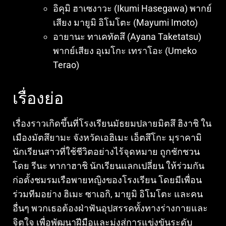
อิคุมิ ฮาเซงาวะ (Ikumi Hasegawa) พากย์
เสียง มายูมิ อิโมโตะ (Mayumi Imoto)
อายานะ ทาเคทัตสึ (Ayana Taketatsu)
พากย์เสียง อุเมโกะ เทราโอะ (Umeko
Terao)
เรื่องย่อ
เรื่องราวเกิดขึ้นที่โรงเรียนมัธยมปลายมิตสึ ฮิงาชิ ใน
เมืองมัตสึยามะ จังหวัดเอฮิเมะ เอ็ตสึโกะ มุราคามิ
นักเรียนสาวที่ใช้ชีวิตอย่างไร้จุดหมาย ถูกชักชวน
โดย รีนะ ทากาฮาชิ นักเรียนแลกเปลี่ยน ให้ร่วมกัน
ก่อตั้งชมรมเรือพายหญิงของโรงเรียน โดยมีเพื่อน
ร่วมทีมอย่าง ฮิเมะ ซาเอกิ, มายูมิ อิโมโตะ และคน
อื่นๆ พวกเธอต้องฝ่าฟันอุปสรรคทั้งทางร่างกายและ
จิตใจ เพื่อพัฒนาฝีมือและมุ่งสู่การแข่งขันระดับ