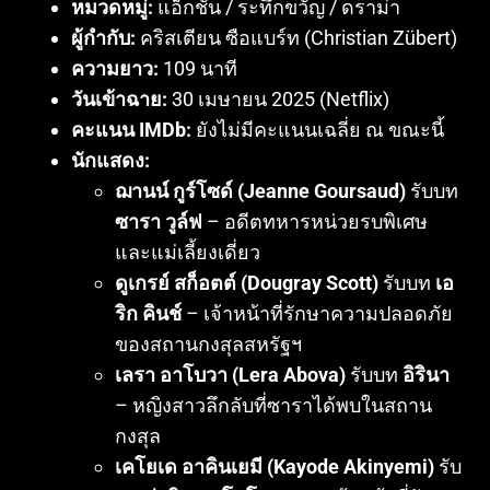
หมวดหมู่:
แอ็กชัน / ระทึกขวัญ / ดราม่า
ผู้กำกับ:
คริสเตียน ซือแบร์ท (Christian Zübert)
ความยาว:
109 นาที
วันเข้าฉาย:
30 เมษายน
2025 (Netflix)
คะแนน IMDb:
ยังไม่มีคะแนนเฉลี่ย ณ ขณะนี้
นักแสดง:
ฌานน์ กูร์โซด์ (Jeanne Goursaud)
รับบท
ซารา วูล์ฟ
– อดีตทหารหน่วยรบพิเศษ
และแม่เลี้ยงเดี่ยว
ดูเกรย์ สก็อตต์ (Dougray Scott)
รับบท
เอ
ริก คินช์
– เจ้าหน้าที่รักษาความปลอดภัย
ของสถานกงสุลสหรัฐฯ
เลรา อาโบวา (Lera Abova)
รับบท
อิรินา
– หญิงสาวลึกลับที่ซาราได้พบในสถาน
กงสุล
เคโยเด อาคินเยมี (Kayode Akinyemi)
รับ