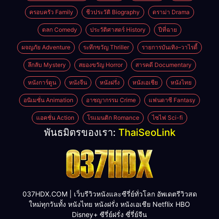
ครอบครัว Family
ชีวประวัติ Biography
ดราม่า Drama
ตลก Comedy
ประวัติศาสตร์ History
ปีที่ฉาย
ผจญภัย Adventure
ระทึกขวัญ Thriller
รายการบันเทิง–วาไรตี้
ลึกลับ Mystery
สยองขวัญ Horror
สารคดี Documentary
หนังการ์ตูน
หนังจีน
หนังฝรั่ง
หนังเอเชีย
หนังไทย
อนิเมชั่น Animation
อาชญากรรม Crime
แฟนตาซี Fantasy
แอคชั่น Action
โรแมนติก Romance
ไซไฟ Sci-fi
พันธมิตรของเรา:
ThaiSeoLink
037HDX.COM | เว็บรีวิวหนังและซีรี่ย์ทั่วโลก อัพเดตรีวิวสด
ใหม่ทุกวันทั้ง หนังไทย หนังฝรั่ง หนังเอเชีย Netflix HBO
Disney+ ซีรี่ย์ฝรั่ง ซี่รี่ย์จีน