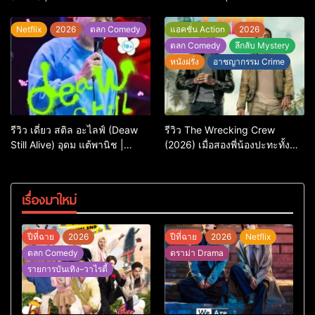
การพิพากษาครั้งใหญ่
Jason Statham
Netflix
2026
ตลก Comedy
แอคชั่น Action
2026
ตลก Comedy
ลึกลับ Mystery
หนังฝรั่ง
อาชญากรรม Crime
รีวิว เดี่ยว สติล อะไลฟ์ (Deaw
รีวิว The Wrecking Crew
Still Alive) อุดม แต้พานิช |
(2026) เมื่อสองพี่น้องปะทะทั้ง
Netflix
ศัตรูและใจในแอ็กชัน-คอมเมดี้
สุดบู๊
เรื่องมาใหม่
ปีที่ฉาย
2026
ปีที่ฉาย
2026
Netflix
ตลก Comedy
ดราม่า Drama
รายการบันเทิง–วาไรตี้