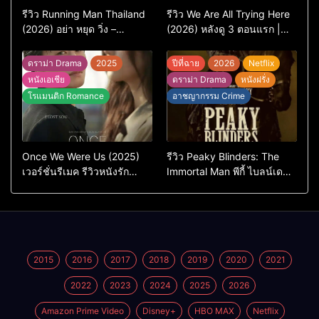
รีวิว Running Man Thailand
รีวิว We Are All Trying Here
(2026) อย่า หยุด วิ่ง –
(2026) หลังดู 3 ตอนแรก |
เวอร์ชันไทยสนุกแค่ไหน เทียบ
ชีวิตคนธรรมดาที่พยายาม…
ต้นฉบับเกาหลี
แต่ยังไปไม่ถึงไหน
ดราม่า Drama
2025
ปีที่ฉาย
2026
Netflix
หนังเอเชีย
ดราม่า Drama
หนังฝรั่ง
โรแมนติก Romance
อาชญากรรม Crime
Once We Were Us (2025)
รีวิว Peaky Blinders: The
เวอร์ชั่นรีเมค รีวิวหนังรัก
Immortal Man พีกี้ ไบลน์เด
ดราม่าสุดเจ็บ
อร์ส ชายผู้เป็นอมตะ (2026)
2015
2016
2017
2018
2019
2020
2021
2022
2023
2024
2025
2026
Amazon Prime Video
Disney+
HBO MAX
Netflix