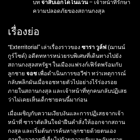
บท
จ่าสิบเอกโดโนแวน
– เจ้าหน้าที่รักษา
ความปลอดภัยของสถานกงสุล
เรื่องย่อ
“Exterritorial” เล่าเรื่องราวของ
ซารา วูล์ฟ
(ฌานน์
กูร์โซด์) อดีตทหารหน่วยรบพิเศษที่เดินทางไปยัง
สถานกงสุลสหรัฐฯ ในเมืองแฟรงก์เฟิร์ตพร้อมกับ
ลูกชาย
จอช
เพื่อดำเนินการขอวีซ่า ทว่าเหตุการณ์
กลับพลิกผันเมื่อจอชหายตัวไปอย่างไร้ร่องรอย
ภายในสถานกงสุล และเจ้าหน้าที่ทุกคนกลับปฏิเสธ
ว่าไม่เคยเห็นเด็กชายคนนี้มาก่อน
เมื่อเผชิญกับความเงียบงันและการปฏิเสธจากเจ้า
หน้าที่ ซาราตัดสินใจฝ่าฝืนคำสั่งให้ออกจากสถาน
กงสุล และเริ่มต้นการค้นหาลูกชายด้วยตนเอง
ภายในอาคารที่เต็มไปด้วยความลับและอันตราย