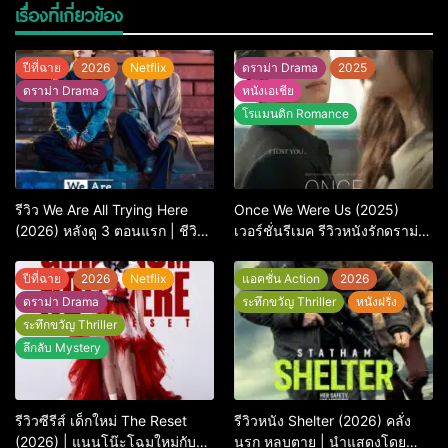
เรื่องที่เกี่ยวข้อง
ปีที่ฉาย
2026
Netflix
ดราม่า Drama
2025
ดราม่า Drama
หนังเอเชีย
โรแมนติก Romance
รีวิว We Are All Trying Here
Once We Were Us (2025)
(2026) หลังดู 3 ตอนแรก | ชีวิต
เวอร์ชั่นรีเมค รีวิวหนังรักดราม่า
คนธรรมดาที่พยายาม…แต่ยังไป
สุดเจ็บ
ไม่ถึงไหน
ปีที่ฉาย
2026
Netflix
แอคชั่น Action
2026
ดราม่า Drama
ระทึกขวัญ Thriller
หนังฝรั่ง
ระทึกขวัญ Thriller
ลึกลับ Mystery
รีวิวซีรีส์ เด็กใหม่ The Reset
รีวิวหนัง Shelter (2026) คลั่ง
(2026) | แนนโน๊ะโฉมใหม่กับ
นรก หลบตาย | นำแสดงโดย