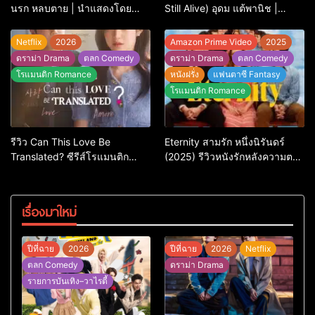
นรก หลบตาย | นำแสดงโดย
Still Alive) อุดม แต้พานิช |
Jason Statham
Netflix
Netflix
2026
Amazon Prime Video
2025
ดราม่า Drama
ตลก Comedy
ดราม่า Drama
ตลก Comedy
โรแมนติก Romance
หนังฝรั่ง
แฟนตาซี Fantasy
โรแมนติก Romance
รีวิว Can This Love Be
Eternity สามรัก หนึ่งนิรันดร์
Translated? ซีรีส์โรแมนติก
(2025) รีวิวหนังรักหลังความตาย
ทดสอบความรักที่ชัดยิ่งกว่า
ที่ถามหัวใจว่ารักไหนควรอยู่ชั่วนิ
‘ภาษา’ จะบอกได้
รันดร์
เรื่องมาใหม่
ปีที่ฉาย
2026
ปีที่ฉาย
2026
Netflix
ตลก Comedy
ดราม่า Drama
รายการบันเทิง–วาไรตี้