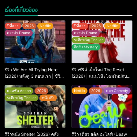
เรื่องที่เกี่ยวข้อง
ปีที่ฉาย
2026
Netflix
ปีที่ฉาย
2026
Netflix
ดราม่า Drama
ดราม่า Drama
ระทึกขวัญ Thriller
ลึกลับ Mystery
รีวิว We Are All Trying Here
รีวิวซีรีส์ เด็กใหม่ The Reset
(2026) หลังดู 3 ตอนแรก | ชีวิต
(2026) | แนนโน๊ะโฉมใหม่กับ
คนธรรมดาที่พยายาม…แต่ยังไป
การพิพากษาครั้งใหญ่
ไม่ถึงไหน
แอคชั่น Action
2026
Netflix
2026
ตลก Comedy
ระทึกขวัญ Thriller
หนังฝรั่ง
รีวิวหนัง Shelter (2026) คลั่ง
รีวิว เดี่ยว สติล อะไลฟ์ (Deaw