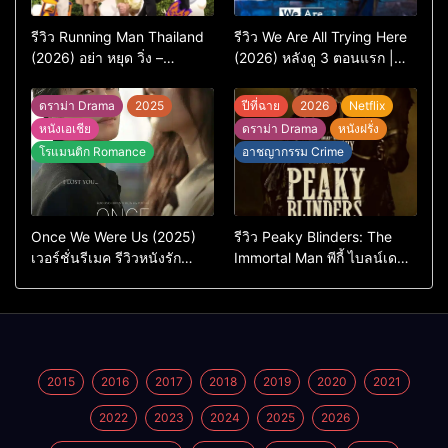
รีวิว Running Man Thailand
รีวิว We Are All Trying Here
(2026) อย่า หยุด วิ่ง –
(2026) หลังดู 3 ตอนแรก |
เวอร์ชันไทยสนุกแค่ไหน เทียบ
ชีวิตคนธรรมดาที่พยายาม…
ต้นฉบับเกาหลี
แต่ยังไปไม่ถึงไหน
ดราม่า Drama
2025
ปีที่ฉาย
2026
Netflix
หนังเอเชีย
ดราม่า Drama
หนังฝรั่ง
โรแมนติก Romance
อาชญากรรม Crime
Once We Were Us (2025)
รีวิว Peaky Blinders: The
เวอร์ชั่นรีเมค รีวิวหนังรัก
Immortal Man พีกี้ ไบลน์เด
ดราม่าสุดเจ็บ
อร์ส ชายผู้เป็นอมตะ (2026)
2015
2016
2017
2018
2019
2020
2021
2022
2023
2024
2025
2026