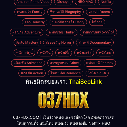
Amazon Prime Video
Disney+
HBO MAX
Netflix
ครอบครัว Family
ชีวประวัติ Biography
ดราม่า Drama
ตลก Comedy
ประวัติศาสตร์ History
ปีที่ฉาย
ผจญภัย Adventure
ระทึกขวัญ Thriller
รายการบันเทิง–วาไรตี้
ลึกลับ Mystery
สยองขวัญ Horror
สารคดี Documentary
หนังการ์ตูน
หนังจีน
หนังฝรั่ง
หนังเอเชีย
หนังไทย
อนิเมชั่น Animation
อาชญากรรม Crime
แฟนตาซี Fantasy
แอคชั่น Action
โรแมนติก Romance
ไซไฟ Sci-fi
พันธมิตรของเรา:
ThaiSeoLink
037HDX.COM | เว็บรีวิวหนังและซีรี่ย์ทั่วโลก อัพเดตรีวิวสด
ใหม่ทุกวันทั้ง หนังไทย หนังฝรั่ง หนังเอเชีย Netflix HBO