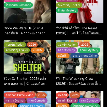
โรแมนติก Romance
ระทึกขวัญ Thriller
ลึกลับ Mystery
Once We Were Us (2025)
รีวิวซีรีส์ เด็กใหม่ The Reset
เวอร์ชั่นรีเมค รีวิวหนังรักดราม่า
(2026) | แนนโน๊ะโฉมใหม่กับ
สุดเจ็บ
การพิพากษาครั้งใหญ่
แอคชั่น Action
2026
แอคชั่น Action
2026
ระทึกขวัญ Thriller
หนังฝรั่ง
ตลก Comedy
ลึกลับ Mystery
หนังฝรั่ง
อาชญากรรม Crime
รีวิวหนัง Shelter (2026) คลั่ง
รีวิว The Wrecking Crew
นรก หลบตาย | นำแสดงโดย
(2026) เมื่อสองพี่น้องปะทะทั้ง
Jason Statham
ศัตรูและใจในแอ็กชัน-คอมเมดี้
สุดบู๊
Amazon Prime Video
2025
ปีที่ฉาย
2025
ดราม่า Drama
ตลก Comedy
ดราม่า Drama
ตลก Comedy
หนังฝรั่ง
แฟนตาซี Fantasy
หนังฝรั่ง
โรแมนติก Romance