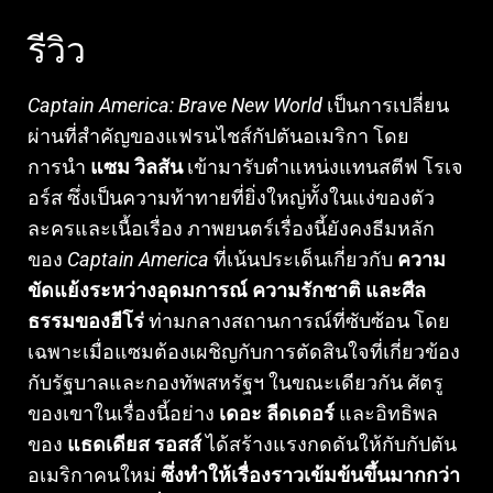
รีวิว
Captain America: Brave New World
เป็นการเปลี่ยน
ผ่านที่สำคัญของแฟรนไชส์กัปตันอเมริกา โดย
การนำ
แซม วิลสัน
เข้ามารับตำแหน่งแทนสตีฟ โรเจ
อร์ส ซึ่งเป็นความท้าทายที่ยิ่งใหญ่ทั้งในแง่ของตัว
ละครและเนื้อเรื่อง ภาพยนตร์เรื่องนี้ยังคงธีมหลัก
ของ
Captain America
ที่เน้นประเด็นเกี่ยวกับ
ความ
ขัดแย้งระหว่างอุดมการณ์ ความรักชาติ และศีล
ธรรมของฮีโร่
ท่ามกลางสถานการณ์ที่ซับซ้อน โดย
เฉพาะเมื่อแซมต้องเผชิญกับการตัดสินใจที่เกี่ยวข้อง
กับรัฐบาลและกองทัพสหรัฐฯ ในขณะเดียวกัน ศัตรู
ของเขาในเรื่องนี้อย่าง
เดอะ ลีดเดอร์
และอิทธิพล
ของ
แธดเดียส รอสส์
ได้สร้างแรงกดดันให้กับกัปตัน
อเมริกาคนใหม่
ซึ่งทำให้เรื่องราวเข้มข้นขึ้นมากกว่า