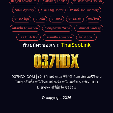
ผจญภัย Adventure
ระทึกขวัญ Thriller
รายการบันเทิง–วาไรตี้
ลึกลับ Mystery
สยองขวัญ Horror
สารคดี Documentary
หนังการ์ตูน
หนังจีน
หนังฝรั่ง
หนังเอเชีย
หนังไทย
อนิเมชั่น Animation
อาชญากรรม Crime
แฟนตาซี Fantasy
แอคชั่น Action
โรแมนติก Romance
ไซไฟ Sci-fi
พันธมิตรของเรา:
ThaiSeoLink
037HDX.COM | เว็บรีวิวหนังและซีรี่ย์ทั่วโลก อัพเดตรีวิวสด
ใหม่ทุกวันทั้ง หนังไทย หนังฝรั่ง หนังเอเชีย Netflix HBO
Disney+ ซีรี่ย์ฝรั่ง ซี่รี่ย์จีน
© copyright 2026