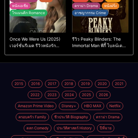
หนังเอเชีย
ดราม่า Drama
หนังฝรั่ง
โรแมนติก Romance
อาชญากรรม Crime
Once We Were Us (2025)
รีวิว Peaky Blinders: The
เวอร์ชั่นรีเมค รีวิวหนังรัก
Immortal Man พีกี้ ไบลน์เด
ดราม่าสุดเจ็บ
อร์ส ชายผู้เป็นอมตะ (2026)
2015
2016
2017
2018
2019
2020
2021
2022
2023
2024
2025
2026
Amazon Prime Video
Disney+
HBO MAX
Netflix
ครอบครัว Family
ชีวประวัติ Biography
ดราม่า Drama
ตลก Comedy
ประวัติศาสตร์ History
ปีที่ฉาย