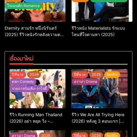
โรแมนติก Romance
Eternity สามรัก หนึ่งนิรันดร์
รีวิวหนัง Materialists รักแบบ
(2025) รีวิวหนังรักหลังความตาย
ไหนที่ใจตามหา (2025)
ที่ถามหัวใจว่ารักไหนควรอยู่ชั่วนิ
รันดร์
เรื่องมาใหม่
ปีที่ฉาย
2026
ปีที่ฉาย
2026
Netflix
ตลก Comedy
ดราม่า Drama
รายการบันเทิง–วาไรตี้
รีวิว Running Man Thailand
รีวิว We Are All Trying Here
(2026) อย่า หยุด วิ่ง –
(2026) หลังดู 3 ตอนแรก |
เวอร์ชันไทยสนุกแค่ไหน เทียบ
ชีวิตคนธรรมดาที่พยายาม…
ต้นฉบับเกาหลี
แต่ยังไปไม่ถึงไหน
ดราม่า Drama
2025
ปีที่ฉาย
2026
Netflix