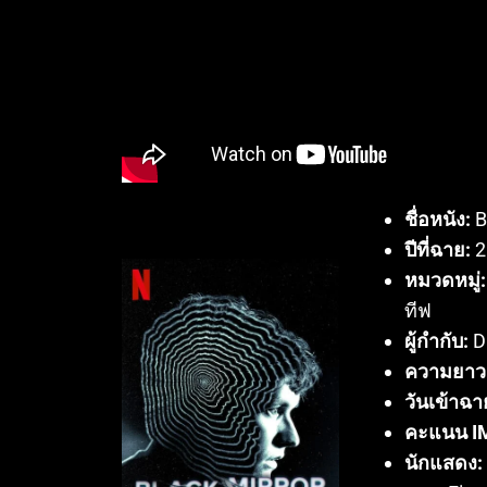
ชื่อหนัง:
B
ปีที่ฉาย:
2
หมวดหมู่:
ทีฟ
ผู้กำกับ:
D
ความยาว
วันเข้าฉา
คะแนน I
นักแสดง: