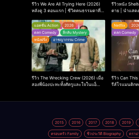
รีวิว We Are All Trying Here (2026)
รีวิวหนัง Shel
หลังดู 3 ตอนแรก | ชีวิตคนธรรมดาที่
ตาย | นำแสด
พยายาม…แต่ยังไปไม่ถึงไหน
แอคชั่น Action
2026
Netflix
202
ตลก Comedy
ลึกลับ Mystery
ตลก Comedy
หนังฝรั่ง
อาชญากรรม Crime
รีวิว The Wrecking Crew (2026) เมื่อ
รีวิว Can This
สองพี่น้องปะทะทั้งศัตรูและใจในแอ็
รีส์โรแมนติกทด
กชัน-คอมเมดี้สุดบู๊
กว่า ‘ภาษา’ จ
2015
2016
2017
2018
2019
ครอบครัว Family
ชีวประวัติ Biography
ดราม่