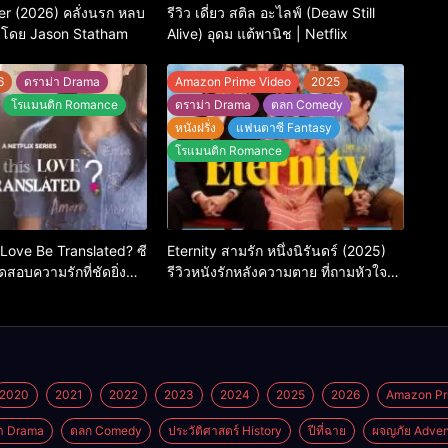
ter (2026) คลั่งนรก หลบ
รีวิว เดี่ยว สติล อะไลฟ์ (Deaw Still
งโดย Jason Statham
Alive) อุดม แต้พานิช | Netflix
6
ดราม่า Drama
Amazon Prime Video
2025
โรแมนติก Romance
ดราม่า Drama
ตลก Comedy
หนังฝรั่ง
แฟนตาซี Fantasy
โรแมนติก Romance
 Love Be Translated? ซี
Eternity สามรัก หนึ่งนิรันดร์ (2025)
สอบความรักที่ชัดยิ่ง
รีวิวหนังรักหลังความตาย ที่ถามหัวใจว่า
ะบอกได้
รักไหนควรอยู่ชั่วนิรันดร์
2020
2021
2022
2023
2024
2025
2026
Amazon Pr
า Drama
ตลก Comedy
ประวัติศาสตร์ History
ปีที่ฉาย
ผจญภัย Adven