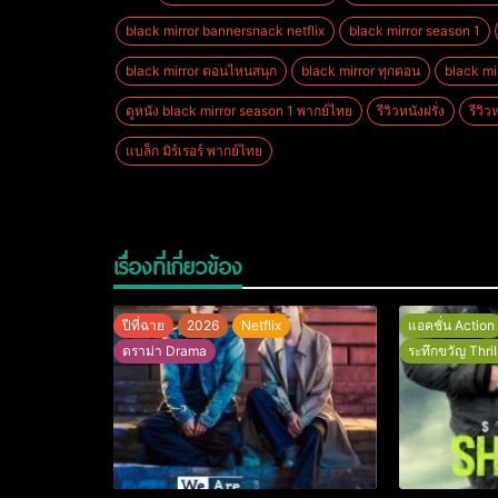
black mirror bannersnack netflix
black mirror season 1
black mirror ตอนไหนสนุก
black mirror ทุกตอน
black mi
ดูหนัง black mirror season 1 พากย์ไทย
รีวิวหนังฝรั่ง
รีวิว
แบล็ก มิร์เรอร์ พากย์ไทย
เรื่องที่เกี่ยวข้อง
ปีที่ฉาย
2026
Netflix
แอคชั่น Action
ดราม่า Drama
ระทึกขวัญ Thril