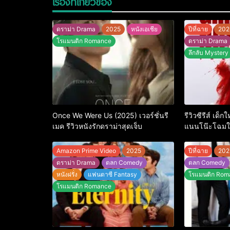
เรื่องที่เกี่ยวข้อง
ดราม่า Drama
2025
หนังเอเชีย
ปีที่ฉาย
202
โรแมนติก Romance
ดราม่า Drama
ลึกลับ Mystery
Once We Were Us (2025) เวอร์ชั่นรี
รีวิวซีรีส์ เด็
เมค รีวิวหนังรักดราม่าสุดเจ็บ
แนนโน๊ะโฉมให
ใหญ่
Amazon Prime Video
2025
ปีที่ฉาย
202
ดราม่า Drama
ตลก Comedy
ตลก Comedy
หนังฝรั่ง
แฟนตาซี Fantasy
โรแมนติก Rom
โรแมนติก Romance