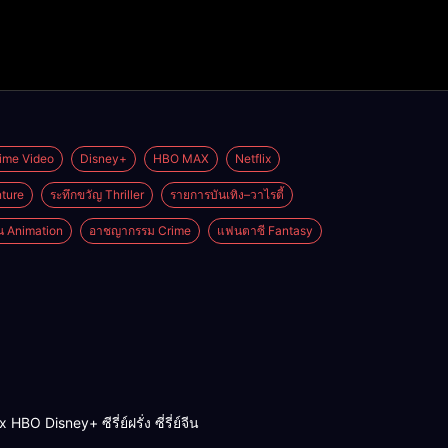
ime Video
Disney+
HBO MAX
Netflix
ture
ระทึกขวัญ Thriller
รายการบันเทิง–วาไรตี้
่น Animation
อาชญากรรม Crime
แฟนตาซี Fantasy
BO Disney+ ซีรี่ย์ฝรั่ง ซี่รี่ย์จีน