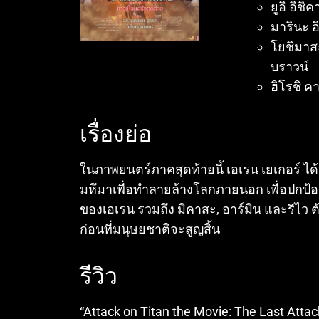
ยูอิ อิช
มารินะ อิ
โยชิมาส
บราวน์
ฮิโรชิ ค
เรื่องย่อ
ในภาพยนตร์ภาคสุดท้ายนี้ เอเรน เยเกอร์
มหึมาเพื่อทำลายล้างโลกภายนอก เพื่อปกป้อ
ของเอเรน รวมถึง มิคาสะ, อาร์มิน และรีไว
ก่อนที่มนุษยชาติจะสูญสิ้น
รีวิว
“Attack on Titan the Movie: The Last Attack