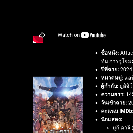
ชื่อหนัง:
Attac
ทัน การจู่โจมค
ปีที่ฉาย:
2024
หมวดหมู่:
แอน
ผู้กำกับ:
ยูอิจ
ความยาว:
14
วันเข้าฉาย:
2
คะแนน IMDb
นักแสดง:
ยูกิ คาจิ