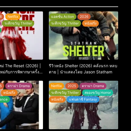
6
Netflix
แอคชั่น Action
2026
ระทึกขวัญ Thriller
ระทึกขวัญ Thriller
หนังฝรั่ง
กใหม่ The Reset (2026) |
รีวิวหนัง Shelter (2026) คลั่งนรก หลบ
ม่กับการพิพากษาครั้ง
ตาย | นำแสดงโดย Jason Statham
5
ดราม่า Drama
Netflix
2025
ดราม่า Drama
หนังฝรั่ง
ระทึกขวัญ Thriller
สยองขวัญ Horror
ance
หนังฝรั่ง
แฟนตาซี Fantasy