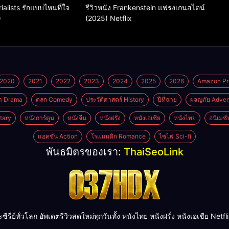
rialists รักแบบไหนที่ใจ
รีวิวหนัง Frankenstein แฟรงเกนสไตน์
)
(2025) Netflix
2020
2021
2022
2023
2024
2025
2026
Amazon Pr
า Drama
ตลก Comedy
ประวัติศาสตร์ History
ปีที่ฉาย
ผจญภัย Adven
tary
หนังการ์ตูน
หนังจีน
หนังฝรั่ง
หนังเอเชีย
หนังไทย
อนิเมชั
แอคชั่น Action
โรแมนติก Romance
ไซไฟ Sci-fi
พันธมิตรของเรา:
ThaiSeoLink
ย์ทั่วโลก อัพเดตรีวิวสดใหม่ทุกวันทั้ง หนังไทย หนังฝรั่ง หนังเอเชีย Netflix H