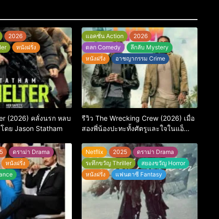
2026
แอคชั่น Action
2026
ler
หนังฝรั่ง
ตลก Comedy
ลึกลับ Mystery
หนังฝรั่ง
อาชญากรรม Crime
ter (2026) คลั่งนรก หลบ
รีวิว The Wrecking Crew (2026) เมื่อ
งโดย Jason Statham
สองพี่น้องปะทะทั้งศัตรูและใจในแอ็
กชัน-คอมเมดี้สุดบู๊
5
ดราม่า Drama
Netflix
2025
ดราม่า Drama
หนังฝรั่ง
ระทึกขวัญ Thriller
สยองขวัญ Horror
ance
หนังฝรั่ง
แฟนตาซี Fantasy