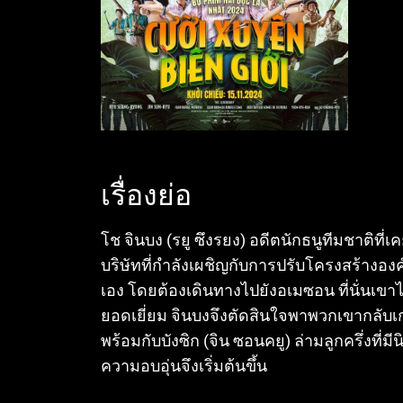
เรื่องย่อ
โช จินบง (รยู ซึงรยง) อดีตนักธนูทีมชาติที่
บริษัทที่กำลังเผชิญกับการปรับโครงสร้างองค
เอง โดยต้องเดินทางไปยังอเมซอน ที่นั่นเขาได
ยอดเยี่ยม จินบงจึงตัดสินใจพาพวกเขากลับเก
พร้อมกับบังซิก (จิน ซอนคยู) ล่ามลูกครึ่งท
ความอบอุ่นจึงเริ่มต้นขึ้น