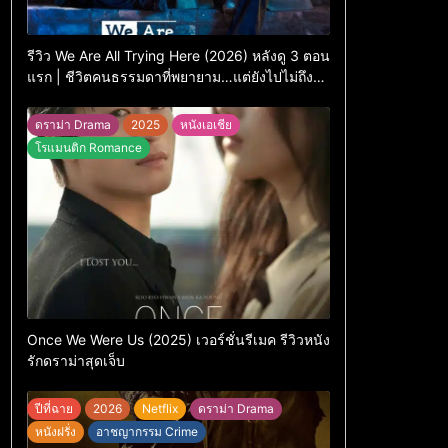
รีวิว We Are All Trying Here (2026) หลังดู 3 ตอน
แรก | ชีวิตคนธรรมดาที่พยายาม…แต่ยังไปไม่ถึง
ไหน
ดราม่า Drama
2025
หนังเอเชีย
โรแมนติก Romance
Once We Were Us (2025) เวอร์ชั่นรีเมค รีวิวหนัง
รักดราม่าสุดเจ็บ
ปีที่ฉาย
2026
Netflix
ดราม่า Drama
หนังฝรั่ง
อาชญากรรม Crime