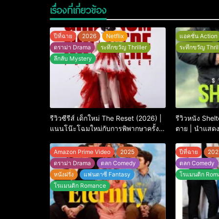
เรื่องที่เกี่ยวข้อง
ปีที่ฉาย
2026
Netflix
แอคชั่น Action
ดราม่า Drama
ระทึกขวัญ Thriller
ระทึกขวัญ Thril
ลึกลับ Mystery
รีวิวซีรีส์ เด็กใหม่ The Reset (2026) |
รีวิวหนัง Shel
แนนโน๊ะโฉมใหม่กับการพิพากษาครั้ง
ตาย | นำแสด
ใหญ่
Amazon Prime Video
2025
ปีที่ฉาย
202
ดราม่า Drama
ตลก Comedy
ตลก Comedy
หนังฝรั่ง
แฟนตาซี Fantasy
โรแมนติก Rom
โรแมนติก Romance