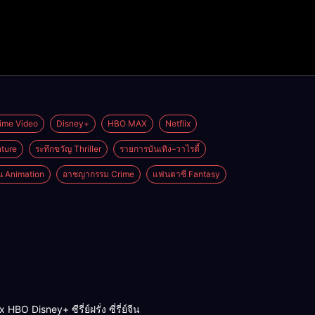
ime Video
Disney+
HBO MAX
Netflix
ture
ระทึกขวัญ Thriller
รายการบันเทิง–วาไรตี้
่น Animation
อาชญากรรม Crime
แฟนตาซี Fantasy
BO Disney+ ซีรี่ย์ฝรั่ง ซี่รี่ย์จีน