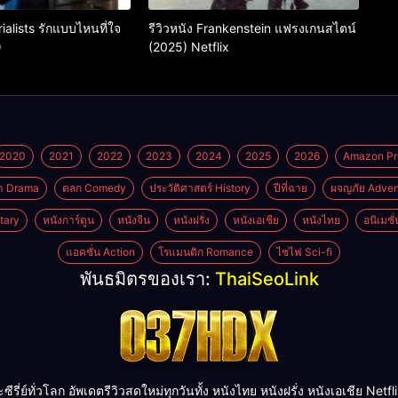
rialists รักแบบไหนที่ใจ
รีวิวหนัง Frankenstein แฟรงเกนสไตน์
)
(2025) Netflix
2020
2021
2022
2023
2024
2025
2026
Amazon Pr
า Drama
ตลก Comedy
ประวัติศาสตร์ History
ปีที่ฉาย
ผจญภัย Adven
tary
หนังการ์ตูน
หนังจีน
หนังฝรั่ง
หนังเอเชีย
หนังไทย
อนิเมชั
แอคชั่น Action
โรแมนติก Romance
ไซไฟ Sci-fi
พันธมิตรของเรา:
ThaiSeoLink
ย์ทั่วโลก อัพเดตรีวิวสดใหม่ทุกวันทั้ง หนังไทย หนังฝรั่ง หนังเอเชีย Netflix H