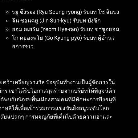
รยู ซึงรยง (Ryu Seung-ryong) รับบท โช จินบง
จิน ซอนคยู (Jin Sun-kyu) รับบท บังซิก
ยอม ฮเยรัน (Yeom Hye-ran) รับบท ชาซูฮยอน
โก คยองพโย (Go Kyung-pyo) รับบท ผู้อำนว
ยการชเว
เคยคว้าเหรียญรางวัล ปัจจุบันทำงานเป็นผู้จัดการใน
์กร เขาได้รับโอกาสสุดท้ายจากบริษัทให้พิสูจน์ตัว
้พบกับนักรบพื้นเมืองสามคนที่มีทักษะการยิงธนูที่
าหลีใต้เพื่อเข้าร่วมการแข่งขันยิงธนูระดับโลก
ี่มีนิสัยแปลกๆ การผจญภัยที่เต็มไปด้วยความฮาและ