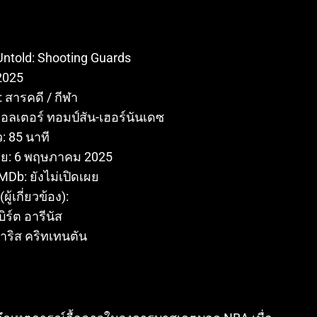
 Untold: Shooting Guards
 2025
 สารคดี / กีฬา
 วอลเตอร์ ทอมป์สัน-เฮอร์นันเดซ
 85 นาที
าย: 6 พฤษภาคม 2025
Db: ยังไม่เปิดเผย
ู้เกี่ยวข้อง):
บิร์ต อารีนัส
าริส คริทเทนตัน