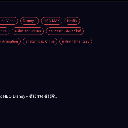
ime Video
Disney+
HBO MAX
Netflix
ture
ระทึกขวัญ Thriller
รายการบันเทิง–วาไรตี้
่น Animation
อาชญากรรม Crime
แฟนตาซี Fantasy
BO Disney+ ซีรี่ย์ฝรั่ง ซี่รี่ย์จีน