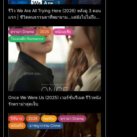
รีวิว We Are All Trying Here (2026) หลังดู 3 ตอน
แรก | ชีวิตคนธรรมดาที่พยายาม…แต่ยังไปไม่ถึง
ไหน
ดราม่า Drama
2025
หนังเอเชีย
โรแมนติก Romance
Once We Were Us (2025) เวอร์ชั่นรีเมค รีวิวหนัง
รักดราม่าสุดเจ็บ
ปีที่ฉาย
2026
Netflix
ดราม่า Drama
หนังฝรั่ง
อาชญากรรม Crime