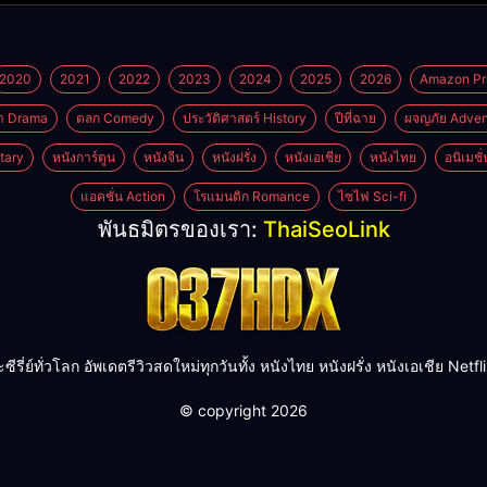
2020
2021
2022
2023
2024
2025
2026
Amazon Pr
า Drama
ตลก Comedy
ประวัติศาสตร์ History
ปีที่ฉาย
ผจญภัย Adven
tary
หนังการ์ตูน
หนังจีน
หนังฝรั่ง
หนังเอเชีย
หนังไทย
อนิเมชั
แอคชั่น Action
โรแมนติก Romance
ไซไฟ Sci-fi
พันธมิตรของเรา:
ThaiSeoLink
ย์ทั่วโลก อัพเดตรีวิวสดใหม่ทุกวันทั้ง หนังไทย หนังฝรั่ง หนังเอเชีย Netflix H
© copyright 2026