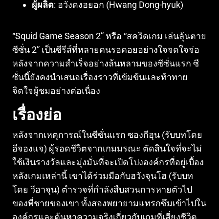
ผู้ผลิต
: ฮวังดงฮยอก (Hwang Dong-hyuk)
“Squid Game Season 2” หรือ “สควิดเกม เล่นลุ้นตาย
ซีซั่น 2” เป็นซีรีส์ที่หลายคนรอคอยอย่างใจจดใจจ่อ
หลังจากความสำเร็จอย่างล้นหลามของซีซั่นแรก ซี
ซั่นนี้ยังคงนำเสนอเรื่องราวที่เข้มข้นและท้าทาย
จิตใจผู้ชมอย่างต่อเนื่อง
เรื่องย่อ
หลังจากเหตุการณ์ในซีซั่นแรก ซองกีฮุน (รับบทโดย
อีจองแจ) ผู้รอดชีวิตจากเกมมรณะ ตัดสินใจที่จะไม่
ใช้เงินรางวัลและมุ่งมั่นที่จะเปิดโปงองค์กรที่อยู่เบื้อง
หลังเกมเหล่านี้ เขาได้ร่วมมือกับฮวังจุนโฮ (รับบท
โดย วีฮาจุน) ตำรวจที่กำลังสืบสวนการหายตัวไป
ของพี่ชายของเขา ทั้งสองพยายามแทรกซึมเข้าไปใน
องค์กรและค้นหาความจริงเกี่ยวกับเกมที่เสี่ยงชีวิต