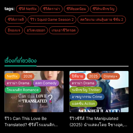
tags:
ซีรีส์ Netflix
ซีรีส์ดราม่า
ซีรีส์ยอดนิยม
ซีรีส์ระทึกขวัญ
ซีรีส์เกาหลี
รีวิว Squid Game Season 2
สควิดเกม เล่นลุ้นตาย ซีซั่น 2
อีจองแจ
ฮวังดงฮยอก
เกมเอาชีวิตรอด
เรื่องที่เกี่ยวข้อง
Netflix
2026
ปีที่ฉาย
2025
Disney+
ดราม่า Drama
ตลก Comedy
ดราม่า Drama
โรแมนติก Romance
ระทึกขวัญ Thriller
อาชญากรรม Crime
แอคชั่น Action
รีวิว Can This Love Be
รีวิวซีรีส์ The Manipulated
Translated? ซีรีส์โรแมนติก
(2025) นำแสดงโดย จีชางอุค,
ทดสอบความรักที่ชัดยิ่งกว่า
D.O. และอีกวางซู