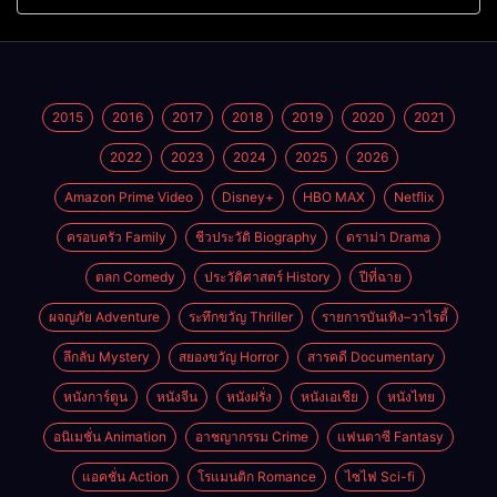
ดราม่าสุดเจ็บ
อร์ส ชายผู้เป็นอมตะ (2026)
2015
2016
2017
2018
2019
2020
2021
2022
2023
2024
2025
2026
Amazon Prime Video
Disney+
HBO MAX
Netflix
ครอบครัว Family
ชีวประวัติ Biography
ดราม่า Drama
ตลก Comedy
ประวัติศาสตร์ History
ปีที่ฉาย
ผจญภัย Adventure
ระทึกขวัญ Thriller
รายการบันเทิง–วาไรตี้
ลึกลับ Mystery
สยองขวัญ Horror
สารคดี Documentary
หนังการ์ตูน
หนังจีน
หนังฝรั่ง
หนังเอเชีย
หนังไทย
อนิเมชั่น Animation
อาชญากรรม Crime
แฟนตาซี Fantasy
แอคชั่น Action
โรแมนติก Romance
ไซไฟ Sci-fi