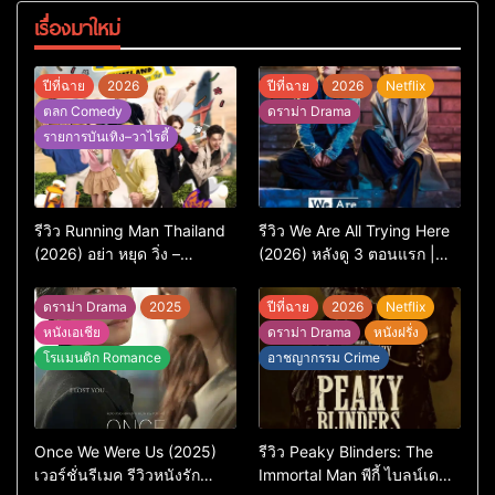
เรื่องมาใหม่
ปีที่ฉาย
2026
ปีที่ฉาย
2026
Netflix
ตลก Comedy
ดราม่า Drama
รายการบันเทิง–วาไรตี้
รีวิว Running Man Thailand
รีวิว We Are All Trying Here
(2026) อย่า หยุด วิ่ง –
(2026) หลังดู 3 ตอนแรก |
เวอร์ชันไทยสนุกแค่ไหน เทียบ
ชีวิตคนธรรมดาที่พยายาม…
ต้นฉบับเกาหลี
แต่ยังไปไม่ถึงไหน
ดราม่า Drama
2025
ปีที่ฉาย
2026
Netflix
หนังเอเชีย
ดราม่า Drama
หนังฝรั่ง
โรแมนติก Romance
อาชญากรรม Crime
Once We Were Us (2025)
รีวิว Peaky Blinders: The
เวอร์ชั่นรีเมค รีวิวหนังรัก
Immortal Man พีกี้ ไบลน์เด