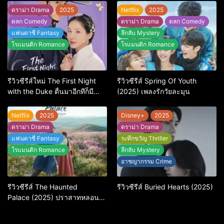
‘ภาษา’ จะบอกได้
ดราม่า Drama
2025
Netflix
2025
ตลก Comedy
ดราม่า Drama
ตลก Comedy
แฟนตาซี Fantasy
ลึกลับ Mystery
โรแมนติก Romance
โรแมนติก Romance
รีวิวซีรีส์ใหม่ The First Night
รีวิวซีรีส์ Spring Of Youth
with the Duke ตื่นมาอีกทีก็มี
(2025) เพลงรักวัยละมุน
พระเอกนอนอยู่ข้างๆ (2025)
Netflix
2025
Disney+
2025
ดราม่า Drama
ดราม่า Drama
แฟนตาซี Fantasy
ระทึกขวัญ Thriller
โรแมนติก Romance
ลึกลับ Mystery
อาชญากรรม Crime
รีวิวซีรีส์ The Haunted
รีวิวซีรีส์ Buried Hearts (2025)
Palace (2025) ปราสาทหลอน
วิญญาณ