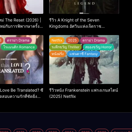
กใหม่ The Reset (2026) |
รีวิว A Knight of the Seven
ม่กับการพิพากษาครั้ง
Kingdoms อัศวินแห่งเจ็ดราช
อาณาจักร เรื่องเล่าของอัศวินพเนจรที่ดี
ที่สุดในจักรวาล GoT
6
ดราม่า Drama
Netflix
2025
ดราม่า Drama
โรแมนติก Romance
ระทึกขวัญ Thriller
สยองขวัญ Horror
หนังฝรั่ง
แฟนตาซี Fantasy
 Love Be Translated? ซี
รีวิวหนัง Frankenstein แฟรงเกนสไตน์
สอบความรักที่ชัดยิ่ง
(2025) Netflix
ะบอกได้