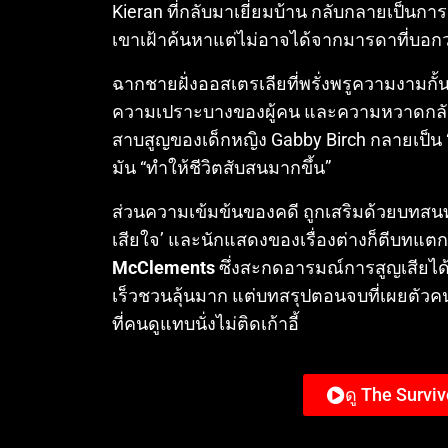
Kieran ที่กลับมาเยี่ยมบ้าน กลับกลายเป็น
เขาเฝ้าค้นหาแต่ไม่อาจได้จากมารดาที่บอกว
ฉากชายฝั่งออสเตรเลียที่พรั่งพรูความงามก
ความเปราะบางของผู้คน และความหวาดกลัวซ่อ
สาบสูญของเด็กหญิง Gabby Birch กลายเป็น “เสี
มัน “ทำให้ชีวิตสับสนมากขึ้น”
ส่วนความเข้มข้นของคดี ถูกเสริมด้วยบทสน
เสียใจ’ และนักแสดงของเรื่องต่างก็ตีบทแ
McClements
ซึ่งสะกดอารมณ์การสูญเสียได้
เร็วชวนลุ้นมาก แต่บทสรุปตอนจบที่เผยตัวค
ที่คนดูแทบนั่งไม่ติดเก้าอี้
ดู The Surviv