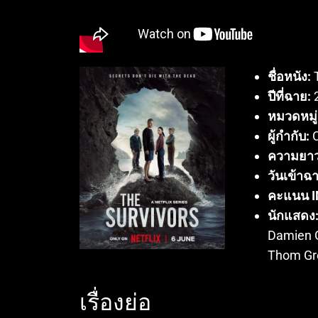
ชื่อหนัง:
T
ปีที่ฉาย:
หมวดหมู่
ผู้กำกับ:
C
ความยาว
วันเข้าฉ
คะแนน I
นักแสดง
Damien G
Thom Gr
เรื่องย่อ