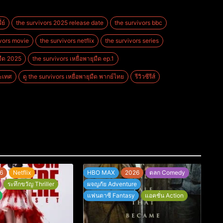
ย์
the survivors 2025 release date
the survivors bbc
ivors movie
the survivors netflix
the survivors series
ุมืด 2025
the survivors เหยื่อพายุมืด ep.1
ระเทศ
ดู the survivors เหยื่อพายุมืด พากย์ไทย
รีวิวซีรีส์
6
Netflix
HBO MAX
2026
ตลก Comedy
ระทึกขวัญ Thriller
ผจญภัย Adventure
แฟนตาซี Fantasy
แอคชั่น Action