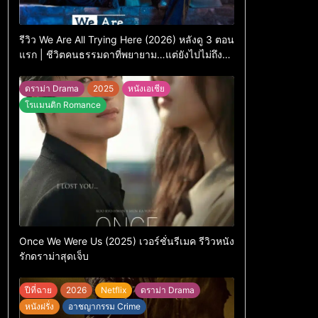
รีวิว We Are All Trying Here (2026) หลังดู 3 ตอน
แรก | ชีวิตคนธรรมดาที่พยายาม…แต่ยังไปไม่ถึง
ไหน
ดราม่า Drama
2025
หนังเอเชีย
โรแมนติก Romance
Once We Were Us (2025) เวอร์ชั่นรีเมค รีวิวหนัง
รักดราม่าสุดเจ็บ
ปีที่ฉาย
2026
Netflix
ดราม่า Drama
หนังฝรั่ง
อาชญากรรม Crime