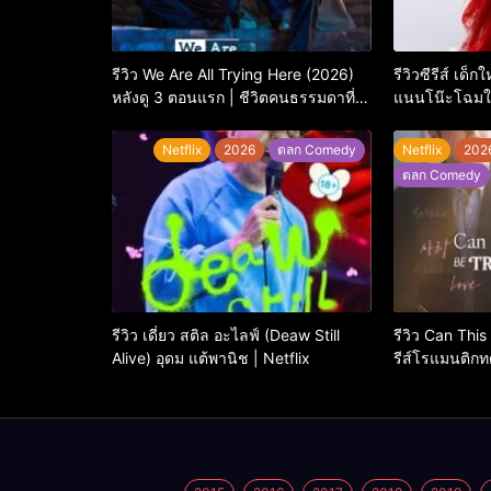
รีวิว We Are All Trying Here (2026)
รีวิวซีรีส์ เด็
หลังดู 3 ตอนแรก | ชีวิตคนธรรมดาที่
แนนโน๊ะโฉมให
พยายาม…แต่ยังไปไม่ถึงไหน
ใหญ่
Netflix
2026
ตลก Comedy
Netflix
202
ตลก Comedy
รีวิว เดี่ยว สติล อะไลฟ์ (Deaw Still
รีวิว Can This
Alive) อุดม แต้พานิช | Netflix
รีส์โรแมนติกทด
กว่า ‘ภาษา’ จ