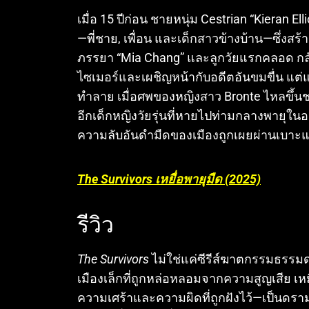
เมื่อ 15 ปีก่อน ชายหนุ่ม Cestrian “Kieran E
—พี่ชาย, เพื่อน และเด็กสาวข้างบ้าน—ซึ่งสร้
ภรรยา “Mia Chang” และลูกวัยแรกคลอด กลับมาย
ไซเมอร์และเผชิญหน้ากับอดีตอันขมขื่น แต่แ
ทำลาย เมื่อศพของหญิงสาว Bronte ไหลขึ้
อีกเด็กหญิงวัยรุ่นที่หายไปท่ามกลางพายุในอด
ความลับอันดำมืดของเมืองถูกเผยผ่านเบาะแ
The Survivors เหยื่อพายุมืด (2025)
รีวิว
The Survivors
ไม่ใช่แค่ซีรีส์ฆาตกรรมธรรม
เมืองเล็กที่ถูกหล่อหลอมจากความสูญเสีย เหมื
ความเศร้าและความผิดที่ถูกฝังไว้—เป็นดรา