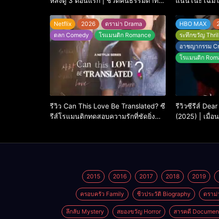
หลังดู 3 ตอนแรก | ชีวิตคนธรรมดาที่
แนนโน๊ะโฉมให
พยายาม…แต่ยังไปไม่ถึงไหน
ใหญ่
Netflix
2026
ดราม่า Drama
HBO MAX
ตลก Comedy
โรแมนติก Romance
ระทึกขวัญ Thril
อาชญากรรม C
โรแมนติก Rom
รีวิว Can This Love Be Translated? ซี
รีวิวซีรีส์ De
รีส์โรแมนติกทดสอบความรักที่ชัดยิ่ง
(2025) | เมื่อ
กว่า ‘ภาษา’ จะบอกได้
จ็อง ต้องรับ
2015
2016
2017
2018
2019
ครอบครัว Family
ชีวประวัติ Biography
ดราม่
ลึกลับ Mystery
สยองขวัญ Horror
สารคดี Documen