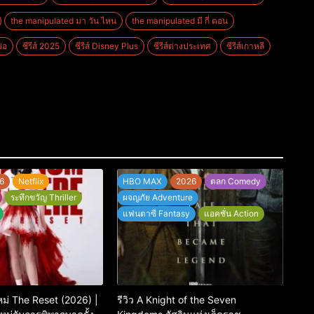
the manipulated มา วัน ไหน
the manipulated มี กี่ ตอน
่อ
ซีรีส์ 2025
ซีรีส์ Disney Plus
ซีรีส์ต่างประเทศ
ซีรีส์เกาหลี
6
Netflix
HBO MAX
2026
ตลก Comedy
ระทึกขวัญ Thriller
ผจญภัย Adventure
แฟนตาซี Fantasy
แอคชั่น Action
กใหม่ The Reset (2026) |
รีวิว A Knight of the Seven