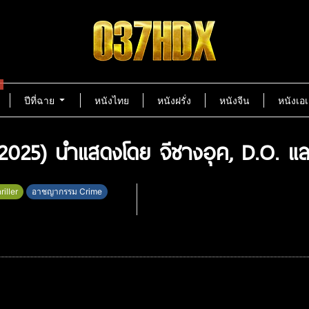
ปีที่ฉาย
หนังไทย
หนังฝรั่ง
หนังจีน
หนังเอเ
 (2025) นำแสดงโดย จีชางอุค, D.O. แล
iller
อาชญากรรม Crime