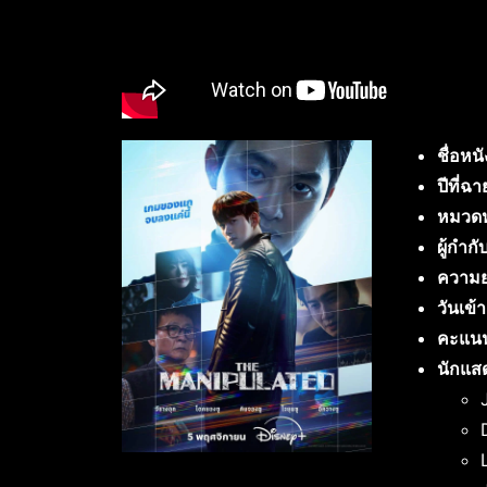
ชื่อหนั
ปีที่ฉา
หมวดหม
ผู้กำกั
ความย
วันเข้
คะแน
นักแส