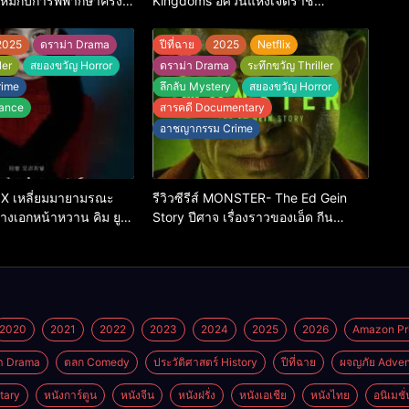
ม่กับการพิพากษาครั้ง
Kingdoms อัศวินแห่งเจ็ดราช
อาณาจักร เรื่องเล่าของอัศวินพเนจรที่ดี
ที่สุดในจักรวาล GoT
2025
ดราม่า Drama
ปีที่ฉาย
2025
Netflix
ler
สยองขวัญ Horror
ดราม่า Drama
ระทึกขวัญ Thriller
rime
ลึกลับ Mystery
สยองขวัญ Horror
ance
สารคดี Documentary
อาชญากรรม Crime
ar X เหลี่ยมมายามรณะ
รีวิวซีรีส์ MONSTER- The Ed Gein
นางเอกหน้าหวาน คิม ยู-
Story ปีศาจ เรื่องราวของเอ็ด กีน
บทฆาตรกรโรคจิต
(2025)
2020
2021
2022
2023
2024
2025
2026
Amazon Pr
า Drama
ตลก Comedy
ประวัติศาสตร์ History
ปีที่ฉาย
ผจญภัย Adven
tary
หนังการ์ตูน
หนังจีน
หนังฝรั่ง
หนังเอเชีย
หนังไทย
อนิเมชั