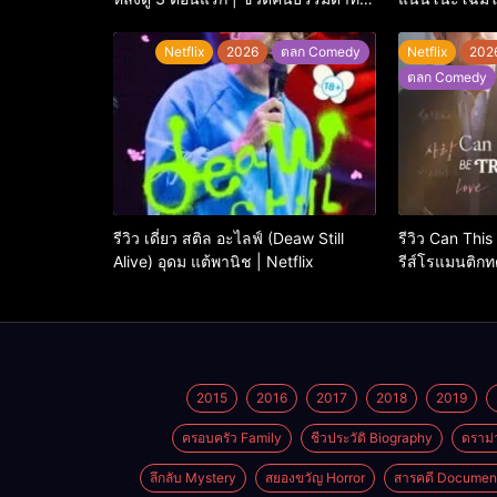
พยายาม…แต่ยังไปไม่ถึงไหน
ใหญ่
Netflix
2026
ตลก Comedy
Netflix
202
ตลก Comedy
รีวิว เดี่ยว สติล อะไลฟ์ (Deaw Still
รีวิว Can This
Alive) อุดม แต้พานิช | Netflix
รีส์โรแมนติกทด
กว่า ‘ภาษา’ จ
2015
2016
2017
2018
2019
ครอบครัว Family
ชีวประวัติ Biography
ดราม่
ลึกลับ Mystery
สยองขวัญ Horror
สารคดี Documen