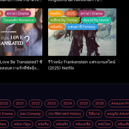
อาณาจักร เรื่องเล่าของอัศวินพเนจรที่ดี
ที่สุดในจักรวาล GoT
6
ดราม่า Drama
Netflix
2025
ดราม่า Drama
โรแมนติก Romance
ระทึกขวัญ Thriller
สยองขวัญ Horror
หนังฝรั่ง
แฟนตาซี Fantasy
 Love Be Translated? ซี
รีวิวหนัง Frankenstein แฟรงเกนสไตน์
สอบความรักที่ชัดยิ่ง
(2025) Netflix
ะบอกได้
2020
2021
2022
2023
2024
2025
2026
Amazon Pr
า Drama
ตลก Comedy
ประวัติศาสตร์ History
ปีที่ฉาย
ผจญภัย Adven
tary
หนังการ์ตูน
หนังจีน
หนังฝรั่ง
หนังเอเชีย
หนังไทย
อนิเมชั