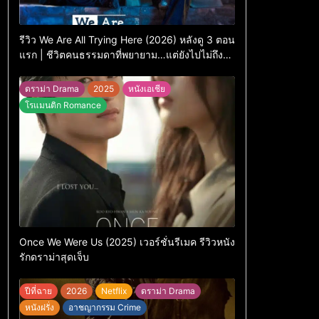
รีวิว We Are All Trying Here (2026) หลังดู 3 ตอน
แรก | ชีวิตคนธรรมดาที่พยายาม…แต่ยังไปไม่ถึง
ไหน
ดราม่า Drama
2025
หนังเอเชีย
โรแมนติก Romance
Once We Were Us (2025) เวอร์ชั่นรีเมค รีวิวหนัง
รักดราม่าสุดเจ็บ
ปีที่ฉาย
2026
Netflix
ดราม่า Drama
หนังฝรั่ง
อาชญากรรม Crime