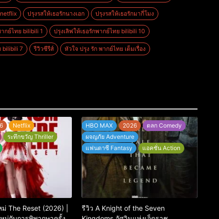
netflix
ปรุงรสให้เธอรักนางเอก
ปรุงรสให้เธอรักมากี่โมง
ากย์ไทย bilibili 1
ปรุงเลิฟให้เธอรักพากย์ไทย bilibili 10
bilibili 7
รีวิวซีรีส์
หัวใจ ปรุง รัก พากย์ไทย เต็มเรื่อง
6
Netflix
HBO MAX
2026
ตลก Comedy
ระทึกขวัญ Thriller
ผจญภัย Adventure
แฟนตาซี Fantasy
แอคชั่น Action
กใหม่ The Reset (2026) |
รีวิว A Knight of the Seven
ม่กับการพิพากษาครั้ง
Kingdoms อัศวินแห่งเจ็ดราช