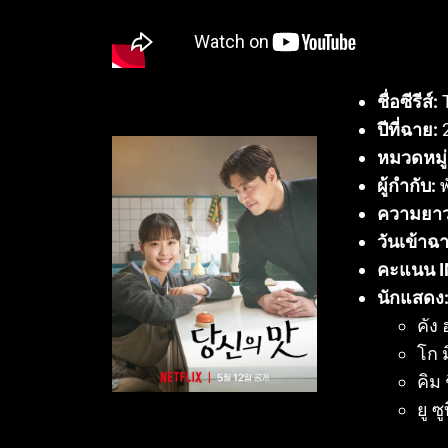
ชื่อซีรีส์:
T
ปีที่ฉาย:
หมวดหมู่
ผู้กำกับ:
พ
ความยาว
วันเข้าฉ
คะแนน I
นักแสดง
คัง
โก 
คิม
ยู ซ