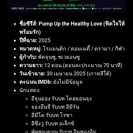
ชื่อซีรีส์:
Pump Up the Healthy Love (ฟิตใจให้
พร้อมรัก)
ปีที่ฉาย:
2025
หมวดหมู่:
โรแมนติก / คอมเมดี้ / ดราม่า / กีฬา
ผู้กำกับ:
พัคจุนซู, ชเวยอนซู
ความยาว:
12 ตอน (ตอนละประมาณ 70 นาที)
วันเข้าฉาย:
30 เมษายน 2025 (เกาหลีใต้)
คะแนน IMDb:
ยังไม่มีข้อมูล
นักแสดง:
อีจุนยอง รับบท โดฮยอนจุง
จองอึนจี รับบท อีมีรัน
อีมีโด รับบท โรซา
อีซึงวู รับบท อเล็กซ์
พัคซองยอน รับบท อิมซองอิม