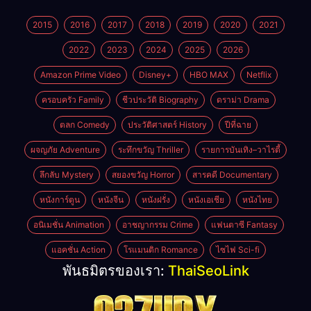
2015
2016
2017
2018
2019
2020
2021
2022
2023
2024
2025
2026
Amazon Prime Video
Disney+
HBO MAX
Netflix
ครอบครัว Family
ชีวประวัติ Biography
ดราม่า Drama
ตลก Comedy
ประวัติศาสตร์ History
ปีที่ฉาย
ผจญภัย Adventure
ระทึกขวัญ Thriller
รายการบันเทิง–วาไรตี้
ลึกลับ Mystery
สยองขวัญ Horror
สารคดี Documentary
หนังการ์ตูน
หนังจีน
หนังฝรั่ง
หนังเอเชีย
หนังไทย
อนิเมชั่น Animation
อาชญากรรม Crime
แฟนตาซี Fantasy
แอคชั่น Action
โรแมนติก Romance
ไซไฟ Sci-fi
พันธมิตรของเรา:
ThaiSeoLink