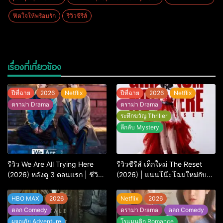
ฟิตใจให้พร้อมรัก
รีวิวซีรีส์
เรื่องที่เกี่ยวข้อง
ปีที่ฉาย
2026
Netflix
ปีที่ฉาย
2026
Netflix
ดราม่า Drama
ดราม่า Drama
ระทึกขวัญ Thriller
ลึกลับ Mystery
รีวิว We Are All Trying Here
รีวิวซีรีส์ เด็กใหม่ The Reset
(2026) หลังดู 3 ตอนแรก | ชีวิต
(2026) | แนนโน๊ะโฉมใหม่กับ
คนธรรมดาที่พยายาม…แต่ยังไป
การพิพากษาครั้งใหญ่
ไม่ถึงไหน
HBO MAX
2026
Netflix
2026
ตลก Comedy
ดราม่า Drama
ตลก Comedy
ผจญภัย Adventure
โรแมนติก Romance