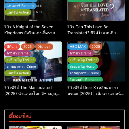
แฟนตาซี Fantasy
แอคชั่น Action
รีวิว A Knight of the Seven
รีวิว Can This Love Be
Kingdoms อัศวินแห่งเจ็ดราช
Translated? ซีรีส์โรแมนติก
อาณาจักร เรื่องเล่าของอัศวิน
ทดสอบความรักที่ชัดยิ่งกว่า
พเนจรที่ดีที่สุดในจักรวาล GoT
‘ภาษา’ จะบอกได้
ปีที่ฉาย
2025
Disney+
HBO MAX
2025
ดราม่า Drama
ดราม่า Drama
ระทึกขวัญ Thriller
ระทึกขวัญ Thriller
อาชญากรรม Crime
สยองขวัญ Horror
แอคชั่น Action
อาชญากรรม Crime
โรแมนติก Romance
รีวิวซีรีส์ The Manipulated
รีวิวซีรีส์ Dear X เหลี่ยมมายา
(2025) นำแสดงโดย จีชางอุค,
มรณะ (2025) | เมื่อนางเอกหน้า
D.O. และอีกวางซู
หวาน คิม ยู-จ็อง ต้องรับบทฆาต
รกรโรคจิต
เรื่องมาใหม่