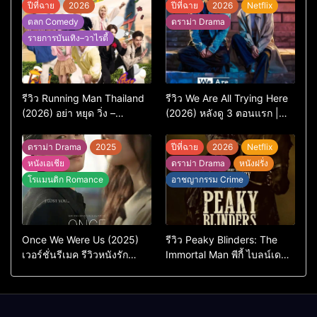
ปีที่ฉาย
2026
ปีที่ฉาย
2026
Netflix
ตลก Comedy
ดราม่า Drama
รายการบันเทิง–วาไรตี้
รีวิว Running Man Thailand
รีวิว We Are All Trying Here
(2026) อย่า หยุด วิ่ง –
(2026) หลังดู 3 ตอนแรก |
เวอร์ชันไทยสนุกแค่ไหน เทียบ
ชีวิตคนธรรมดาที่พยายาม…
ต้นฉบับเกาหลี
แต่ยังไปไม่ถึงไหน
ดราม่า Drama
2025
ปีที่ฉาย
2026
Netflix
หนังเอเชีย
ดราม่า Drama
หนังฝรั่ง
โรแมนติก Romance
อาชญากรรม Crime
Once We Were Us (2025)
รีวิว Peaky Blinders: The
เวอร์ชั่นรีเมค รีวิวหนังรัก
Immortal Man พีกี้ ไบลน์เด
ดราม่าสุดเจ็บ
อร์ส ชายผู้เป็นอมตะ (2026)