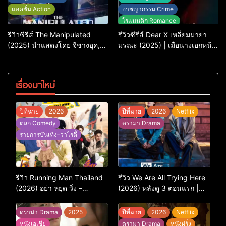
แอคชั่น Action
อาชญากรรม Crime
โรแมนติก Romance
รีวิวซีรีส์ The Manipulated
รีวิวซีรีส์ Dear X เหลี่ยมมายา
(2025) นำแสดงโดย จีชางอุค,
มรณะ (2025) | เมื่อนางเอกหน้า
D.O. และอีกวางซู
หวาน คิม ยู-จ็อง ต้องรับบทฆาต
รกรโรคจิต
เรื่องมาใหม่
ปีที่ฉาย
2026
ปีที่ฉาย
2026
Netflix
ตลก Comedy
ดราม่า Drama
รายการบันเทิง–วาไรตี้
รีวิว Running Man Thailand
รีวิว We Are All Trying Here
(2026) อย่า หยุด วิ่ง –
(2026) หลังดู 3 ตอนแรก |
เวอร์ชันไทยสนุกแค่ไหน เทียบ
ชีวิตคนธรรมดาที่พยายาม…
ต้นฉบับเกาหลี
แต่ยังไปไม่ถึงไหน
ดราม่า Drama
2025
ปีที่ฉาย
2026
Netflix
หนังเอเชีย
ดราม่า Drama
หนังฝรั่ง