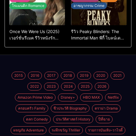
โรแมนติก Romance
อาชญากรรม Crime
Once We Were Us (2025)
รีวิว Peaky Blinders: The
เวอร์ชั่นรีเมค รีวิวหนังรัก
Immortal Man พีกี้ ไบลน์เด
ดราม่าสุดเจ็บ
อร์ส ชายผู้เป็นอมตะ (2026)
2015
2016
2017
2018
2019
2020
2021
2022
2023
2024
2025
2026
Amazon Prime Video
Disney+
HBO MAX
Netflix
ครอบครัว Family
ชีวประวัติ Biography
ดราม่า Drama
ตลก Comedy
ประวัติศาสตร์ History
ปีที่ฉาย
ผจญภัย Adventure
ระทึกขวัญ Thriller
รายการบันเทิง–วาไรตี้