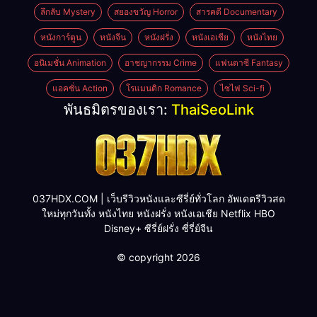
ลึกลับ Mystery
สยองขวัญ Horror
สารคดี Documentary
หนังการ์ตูน
หนังจีน
หนังฝรั่ง
หนังเอเชีย
หนังไทย
อนิเมชั่น Animation
อาชญากรรม Crime
แฟนตาซี Fantasy
แอคชั่น Action
โรแมนติก Romance
ไซไฟ Sci-fi
พันธมิตรของเรา:
ThaiSeoLink
037HDX.COM | เว็บรีวิวหนังและซีรี่ย์ทั่วโลก อัพเดตรีวิวสด
ใหม่ทุกวันทั้ง หนังไทย หนังฝรั่ง หนังเอเชีย Netflix HBO
Disney+ ซีรี่ย์ฝรั่ง ซี่รี่ย์จีน
© copyright 2026