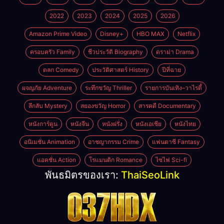
2022
2023
2024
2025
2026
Amazon Prime Video
Disney+
HBO MAX
Netflix
ครอบครัว Family
ชีวประวัติ Biography
ดราม่า Drama
ตลก Comedy
ประวัติศาสตร์ History
ปีที่ฉาย
ผจญภัย Adventure
ระทึกขวัญ Thriller
รายการบันเทิง–วาไรตี้
ลึกลับ Mystery
สยองขวัญ Horror
สารคดี Documentary
หนังการ์ตูน
หนังจีน
หนังฝรั่ง
หนังเอเชีย
หนังไทย
อนิเมชั่น Animation
อาชญากรรม Crime
แฟนตาซี Fantasy
แอคชั่น Action
โรแมนติก Romance
ไซไฟ Sci-fi
พันธมิตรของเรา:
ThaiSeoLink