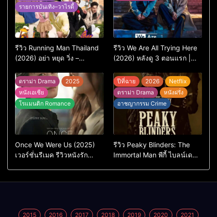
รายการบันเทิง–วาไรตี้
รีวิว Running Man Thailand
รีวิว We Are All Trying Here
(2026) อย่า หยุด วิ่ง –
(2026) หลังดู 3 ตอนแรก |
เวอร์ชันไทยสนุกแค่ไหน เทียบ
ชีวิตคนธรรมดาที่พยายาม…
ต้นฉบับเกาหลี
แต่ยังไปไม่ถึงไหน
ดราม่า Drama
2025
ปีที่ฉาย
2026
Netflix
หนังเอเชีย
ดราม่า Drama
หนังฝรั่ง
โรแมนติก Romance
อาชญากรรม Crime
Once We Were Us (2025)
รีวิว Peaky Blinders: The
เวอร์ชั่นรีเมค รีวิวหนังรัก
Immortal Man พีกี้ ไบลน์เด
ดราม่าสุดเจ็บ
อร์ส ชายผู้เป็นอมตะ (2026)
2015
2016
2017
2018
2019
2020
2021