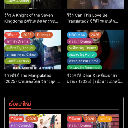
แอคชั่น Action
รีวิว A Knight of the Seven
รีวิว Can This Love Be
Kingdoms อัศวินแห่งเจ็ดราช
Translated? ซีรีส์โรแมนติก
อาณาจักร เรื่องเล่าของอัศวิน
ทดสอบความรักที่ชัดยิ่งกว่า
พเนจรที่ดีที่สุดในจักรวาล GoT
‘ภาษา’ จะบอกได้
ปีที่ฉาย
2025
Disney+
HBO MAX
2025
ดราม่า Drama
ดราม่า Drama
ระทึกขวัญ Thriller
ระทึกขวัญ Thriller
อาชญากรรม Crime
สยองขวัญ Horror
แอคชั่น Action
อาชญากรรม Crime
โรแมนติก Romance
รีวิวซีรีส์ The Manipulated
รีวิวซีรีส์ Dear X เหลี่ยมมายา
(2025) นำแสดงโดย จีชางอุค,
มรณะ (2025) | เมื่อนางเอกหน้า
D.O. และอีกวางซู
หวาน คิม ยู-จ็อง ต้องรับบทฆาต
รกรโรคจิต
เรื่องมาใหม่
ปีที่ฉาย
2026
ปีที่ฉาย
2026
Netflix
ตลก Comedy
ดราม่า Drama