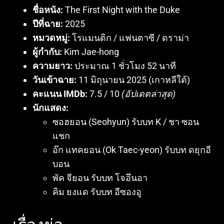
ชื่อหนัง:
The First Night with the Duke
ปีที่ฉาย:
2025
หมวดหมู่:
โรแมนติก / แฟนตาซี / ดราม่า
ผู้กำกับ:
Kim Jae-hong
ความยาว:
ประมาณ 1 ชั่วโมง 52 นาที
วันเข้าฉาย:
11 มิถุนายน 2025 (เกาหลีใต้)
คะแนน IMDb:
7.5 / 10
(อัปเดตล่าสุด)
นักแสดง:
ซอฮยอน (Seohyun) รับบท K / ชา ซอน
แชก
อ๊ก แทคยอน (Ok Taec-yeon) รับบท ดยุกอี
บอน
พัค จียอน รับบท โจอึนอา
คิม ยงแด รับบท อีซองอู