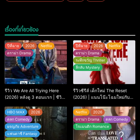
เรื่องที่เกี่ยวข้อง
ปีที่ฉาย
2026
Netflix
ปีที่ฉาย
2026
Netflix
ดราม่า Drama
ดราม่า Drama
ระทึกขวัญ Thriller
ลึกลับ Mystery
รีวิว We Are All Trying Here
รีวิวซีรีส์ เด็กใหม่ The Reset
(2026) หลังดู 3 ตอนแรก | ชีวิต
(2026) | แนนโน๊ะโฉมใหม่กับ
คนธรรมดาที่พยายาม…แต่ยังไป
การพิพากษาครั้งใหญ่
ไม่ถึงไหน
HBO MAX
2026
Netflix
2026
ตลก Comedy
ดราม่า Drama
ตลก Comedy
ผจญภัย Adventure
โรแมนติก Romance
แฟนตาซี Fantasy